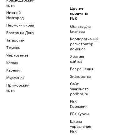
край
Другие
Нижний
продукты
Новгород
РБК
Пермский край
Облако для
бизнеса
Ростов-на-Дону
Корпоративный
Татарстан
регистратор
Тюмень
доменов
Черноземье
Хостинг
сайтов
Кавказ
Рег.решения
Карелия
Знакомства
Мурманск
Сайт
Приморский
знакомств
край
podbor.ru
РБК
Компании
РБК Курсы
Школа
управления
РБК