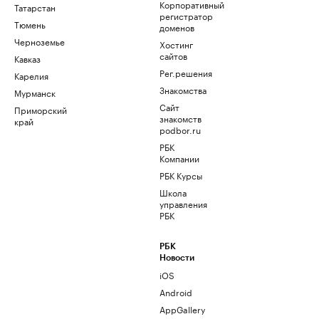
Корпоративный
Татарстан
регистратор
Тюмень
доменов
Черноземье
Хостинг
сайтов
Кавказ
Рег.решения
Карелия
Знакомства
Мурманск
Сайт
Приморский
знакомств
край
podbor.ru
РБК
Компании
РБК Курсы
Школа
управления
РБК
РБК
Новости
iOS
Android
AppGallery