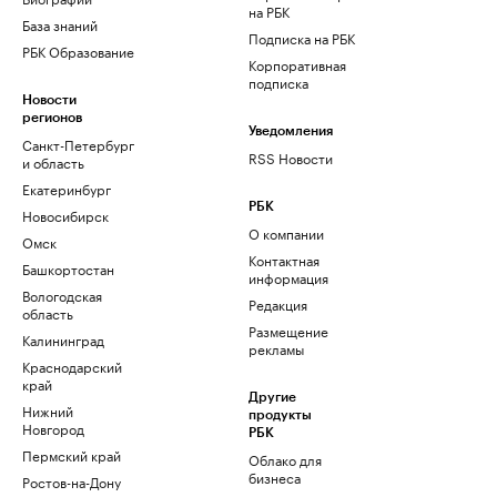
на РБК
База знаний
Подписка на РБК
РБК Образование
Корпоративная
подписка
Новости
регионов
Уведомления
Санкт-Петербург
RSS Новости
и область
Екатеринбург
РБК
Новосибирск
О компании
Омск
Контактная
Башкортостан
информация
Вологодская
Редакция
область
Размещение
Калининград
рекламы
Краснодарский
край
Другие
Нижний
продукты
Новгород
РБК
Пермский край
Облако для
бизнеса
Ростов-на-Дону