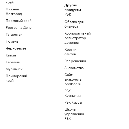
край
Другие
Нижний
продукты
Новгород
РБК
Пермский край
Облако для
бизнеса
Ростов-на-Дону
Корпоративный
Татарстан
регистратор
Тюмень
доменов
Черноземье
Хостинг
сайтов
Кавказ
Рег.решения
Карелия
Знакомства
Мурманск
Сайт
Приморский
знакомств
край
podbor.ru
РБК
Компании
РБК Курсы
Школа
управления
РБК