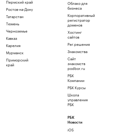
Пермский край
Облако для
бизнеса
Ростов-на-Дону
Корпоративный
Татарстан
регистратор
Тюмень
доменов
Черноземье
Хостинг
сайтов
Кавказ
Рег.решения
Карелия
Знакомства
Мурманск
Сайт
Приморский
знакомств
край
podbor.ru
РБК
Компании
РБК Курсы
Школа
управления
РБК
РБК
Новости
iOS