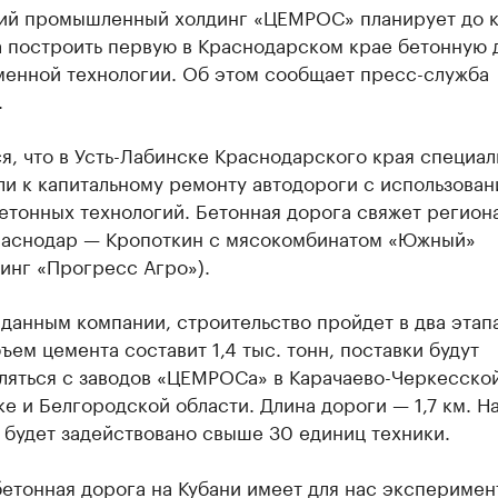
ий промышленный холдинг «ЦЕМРОС» планирует до 
а построить первую в Краснодарском крае бетонную 
менной технологии. Об этом сообщает пресс-служба
.
я, что в Усть-Лабинске Краснодарского края специа
и к капитальному ремонту автодороги с использова
етонных технологий. Бетонная дорога свяжет регион
раснодар — Кропоткин с мясокомбинатом «Южный»
инг «Прогресс Агро»).
данным компании, строительство пройдет в два этапа
ем цемента составит 1,4 тыс. тонн, поставки будут
ляться с заводов «ЦЕМРОСа» в Карачаево-Черкесско
е и Белгородской области. Длина дороги — 1,7 км. Н
 будет задействовано свыше 30 единиц техники.
етонная дорога на Кубани имеет для нас эксперимен