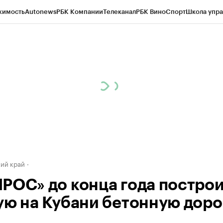
жимость
Autonews
РБК Компании
Телеканал
РБК Вино
Спорт
Школа упра
д
Стиль
Крипто
РБК Бизнес-среда
Дискуссионный клуб
Исследования
К
а контрагентов
Политика
Экономика
Бизнес
Технологии и медиа
Фина
ий край
РОС» до конца года постро
ую на Кубани бетонную доро