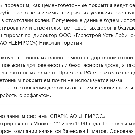
ы проверим, как цементобетонные покрытия ведут се
кубанского лета и зимы при разных условиях эксплуа
в отсутствии колеи. Полученные данные будем испол
ктировании и строительстве подобных дорог в будущ
нтировал гендиректор ООО «Главстрой-Усть-Лабинс
в АО «ЦЕМРОС») Николай Горетый.
кнул, что использование цемента в дорожном строи
 повысить долговечность и безопасность дорог, а та
 затраты на их ремонт. При это в РФ строительство д
етонным покрытием почти не используется из-за
енного отношения дорожников к ним и сложившейся
работы с асфальтом.
но данным системы СПАРК, АО «ЦЕМРОС»
стрировано в Москве 22 июля 1999 года. Генеральны
ором компании является Вячеслав Шматов. Основная