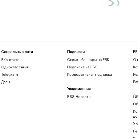
Социальные сети
Подписки
РБ
ВКонтакте
Скрыть баннеры на РБК
О 
Одноклассники
Подписка на РБК
Ко
Telegram
Корпоративная подписка
Ре
Дзен
Ра
Уведомления
RSS Новости
Др
Об
Ко
до
Хо
Ре
Зн