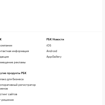
К
РБК Новости
компании
iOS
нтактная информация
Android
дакция
AppGallery
змещение рекламы
угие продукты РБК
лако для бизнеса
рпоративный регистратор
менов
стинг сайтов
г.решения
акомства