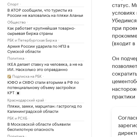
статус. М
Спорт
В АТОР сообщили, что туристы из
условиях 
России не жаловались на пляжи Аланьи
Убедимся 
Общество
при прое
Как работает крупнейшая товарно-
сырьевая биржа страны
прокомме
РБК и Петербургская Биржа
(входит 
Армия России ударила по НПЗ в
Сумской области
Он подчер
Политика
IKEA делает ставку на человека, а не на
позволяет
ИИ. Насколько это оправданно
сократить
Подписка на РБК
цементоб
ЮФО и СКФО стали вторыми в РФ по
потенциальному объему застройки
насторож
КРТ
практики 
Краснодарский край
Пляжи, замки, марципан: гастрогид по
Калининградской области
Соглас
РБК и РСХБ
В Московской области объявили
зареги
беспилотную опасность
директ
Политика