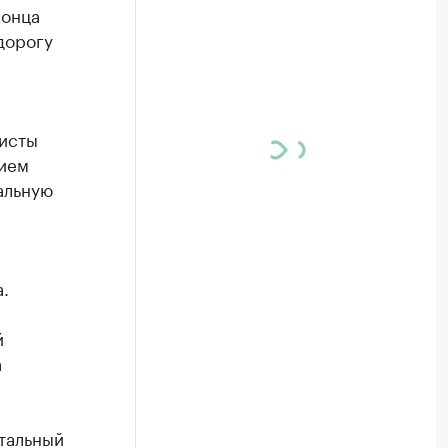
конца
дорогу
листы
нием
альную
.
й
а
тальный