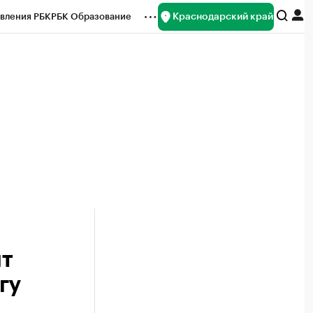
Краснодарский край
вления РБК
РБК Образование
редитные рейтинги
Франшизы
нсы
Рынок наличной валюты
ит
гу