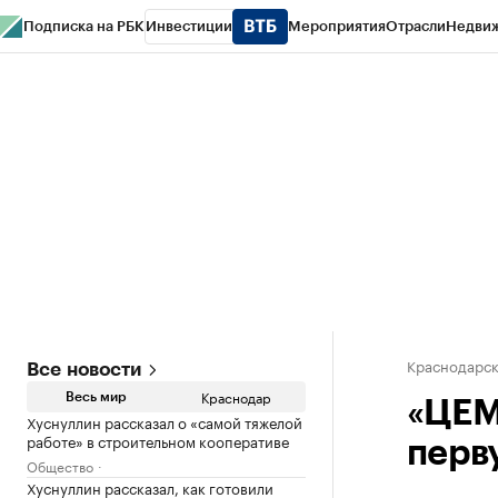
Подписка на РБК
Инвестиции
Мероприятия
Отрасли
Недви
РБК Курсы
РБК Life
Тренды
Визионеры
Национальные проекты
Горо
Газета
Спецпроекты СПб
Конференции СПб
Спецпроекты
Проверк
Краснодарск
Все новости
Краснодар
Весь мир
«ЦЕМ
Хуснуллин рассказал о «самой тяжелой
работе» в строительном кооперативе
перв
Общество
Хуснуллин рассказал, как готовили