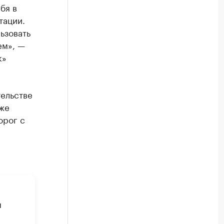
бя в
тации.
ьзовать
ем», —
к»
тельстве
кже
орог с
м