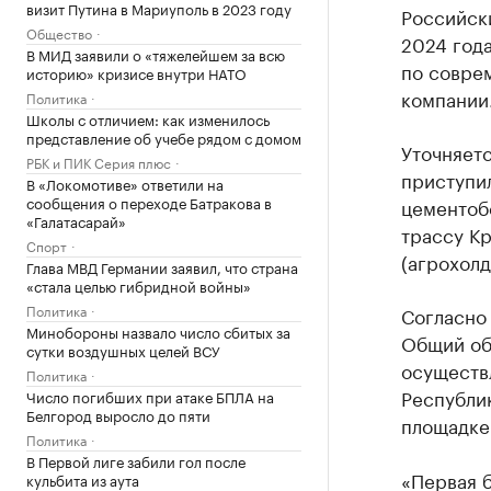
визит Путина в Мариуполь в 2023 году
Российск
Общество
2024 год
В МИД заявили о «тяжелейшем за всю
по совре
историю» кризисе внутри НАТО
компании
Политика
Школы с отличием: как изменилось
представление об учебе рядом с домом
Уточняетс
РБК и ПИК Серия плюс
приступил
В «Локомотиве» ответили на
сообщения о переходе Батракова в
цементоб
«Галатасарай»
трассу К
Спорт
(агрохолд
Глава МВД Германии заявил, что страна
«стала целью гибридной войны»
Политика
Согласно 
Минобороны назвало число сбитых за
Общий объ
сутки воздушных целей ВСУ
осуществ
Политика
Республик
Число погибших при атаке БПЛА на
Белгород выросло до пяти
площадке
Политика
В Первой лиге забили гол после
«Первая б
кульбита из аута