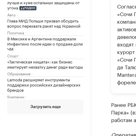
лучше и хуже остальных защищены от
Соглас
угона
РАДИО
«Сочи 
Авто
компан
Глава МИД Польши призвал обсудить
вопрос перехвата ракет над Украиной
активов
Политика
девело
В Мексике и Аргентине поддержали
входят 
Инфантино после идеи о продаже доли
ЧМ
курорт
Спорт
«Сочи 
«Тактическая нищета»: как бизнес
де Талю
имитирует нехватку денег ради выгоды
Mantera
Образование
Lamoda расширяет инструменты
фореле
поддержки российских дизайнерских
брендов
Компании
Ранее РБ
Загрузить еще
Парка» (в
работам а
Оператив