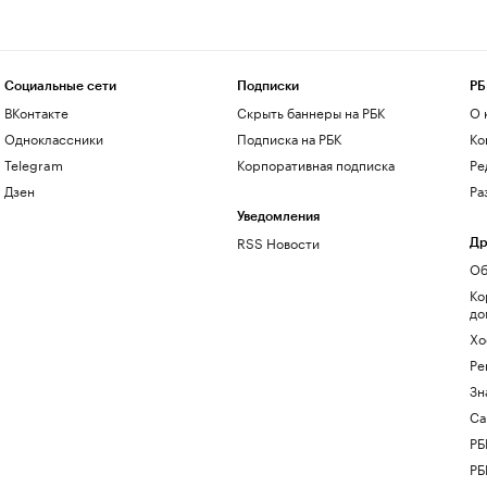
Социальные сети
Подписки
РБ
ВКонтакте
Скрыть баннеры на РБК
О 
Одноклассники
Подписка на РБК
Ко
Telegram
Корпоративная подписка
Ре
Дзен
Ра
Уведомления
RSS Новости
Др
Об
Ко
до
Хо
Ре
Зн
Са
РБ
РБ