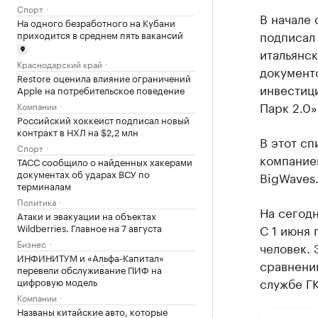
Спорт
В начале
На одного безработного на Кубани
подписал
приходится в среднем пять вакансий
итальянск
Краснодарский край
документо
Restore оценила влияние ограничений
инвестиц
Apple на потребительское поведение
Парк 2.0»
Компании
Российский хоккеист подписал новый
контракт в НХЛ на $2,2 млн
В этот сп
Спорт
компанией
ТАСС сообщило о найденных хакерами
документах об ударах ВСУ по
BigWaves
терминалам
Политика
На сегодн
Атаки и эвакуации на объектах
Wildberries. Главное на 7 августа
С 1 июня 
Бизнес
человек. 
ИНФИНИТУМ и «Альфа-Капитал»
сравнени
перевели обслуживание ПИФ на
службе Г
цифровую модель
Компании
Названы китайские авто, которые