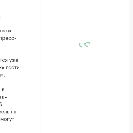
х
очки-
пресс-
тся уже
х» гости
».
 в
та»
6
сель на
смогут