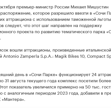
 октября премьер-министр России Михаил Мишустин
 распоряжение, которое разрешило ввезти в «Сочи П
их аттракциона с использованием таможенной льготы
в следует, что этот шаг направлен на поддержку
ионного проекта по развитию тематического парка «
.
исок вошли аттракционы, произведенные итальянско
 Antonio Zamperla S.p.A.: Magik Bikes 10, Сompact Sp
.
яшний день в «Сочи Парке» функционирует 24 аттрак
по 31 августа текущего года комплекс посетили более
Этот показатель увеличился примерно на 50 тыс. гост
ю с аналогичным периодом 2023 года, добавили в пр
К «Мантера».