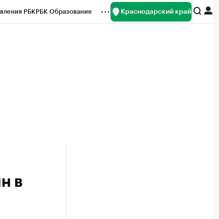
Краснодарский край
вления РБК
РБК Образование
редитные рейтинги
Франшизы
нсы
Рынок наличной валюты
н в