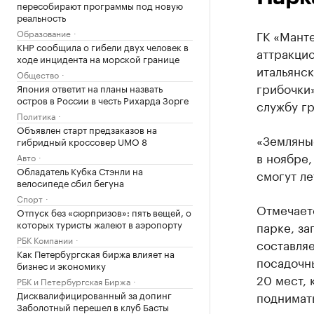
пересобирают программы под новую
реальность
Образование
ГК «Манте
КНР сообщила о гибели двух человек в
аттракцио
ходе инцидента на морской границе
итальянск
Общество
грибочки
Япония ответит на планы назвать
остров в России в честь Рихарда Зорге
службу г
Политика
Объявлен старт предзаказов на
«Земляные
гибридный кроссовер UMO 8
в ноябре,
Авто
Обладатель Кубка Стэнли на
смогут ле
велосипеде сбил бегуна
Спорт
Отмечаетс
Отпуск без «сюрпризов»: пять вещей, о
которых туристы жалеют в аэропорту
парке, за
РБК Компании
составляе
Как Петербургская биржа влияет на
посадочны
бизнес и экономику
20 мест, 
РБК и Петербургская Биржа
Дисквалифицированный за допинг
поднимать
Заболотный перешел в клуб Басты