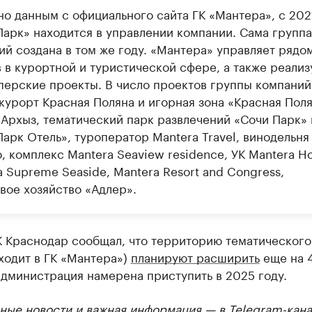
но данным с официального сайта ГК «Мантера», с 202
Парк» находится в управлении компании. Сама группа
ий создана в том же году. «Мантера» управляет рядо
 в курортной и туристической сфере, а также реализ
перские проекты. В число проектов группы компаний
курорт Красная Поляна и игорная зона «Красная Поля
 Архыз, тематический парк развлечений «Сочи Парк» 
Парк Отель», туроператор Mantera Travel, винодельня
, комплекс Mantera Seaview residence, УК Mantera Ho
 Supreme Seaside, Mantera Resort and Congress,
вое хозяйство «Адлер».
К Краснодар сообщал, что территорию тематического
ходит в ГК «Мантера»)
планируют расширить
еще на 4
дминистрация намерена приступить в 2025 году.
ные новости и важная информация — в
Telegram-кана