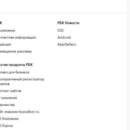
К
РБК Новости
компании
iOS
нтактная информация
Android
дакция
AppGallery
змещение рекламы
угие продукты РБК
лако для бизнеса
рпоративный регистратор
менов
стинг сайтов
г.решения
акомства
йт знакомств podbor.ru
К Компании
К Курсы