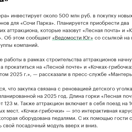
ра» инвестирует около 500 млн руб. в покупку новы
нов для «Сочи Парка». Планируется приобрести два
их аттракциона, которые назовут «Лесная почта» и «К
». Об этом сообщают
«Ведомости Юг»
со ссылкой на 
руппы компаний.
 работы в рамках строительства аттракционов начну
 а прокатиться на «Лесной почте» и «Кочках-грибочка
том 2025 г.», — рассказали в пресс-службе «Мантеры
я, что закупка связана с реновацией детского уголка
планированной на 2025 год. Длина горки «Лесная поч
т 123 м. Также аттракцион включает в себя поезд на 1
х мест. «Кочки-грибочки» — это интерактивная кару
которая оборудована педалями. С их помощью гости 
 свой посадочный модуль вверх и вниз.