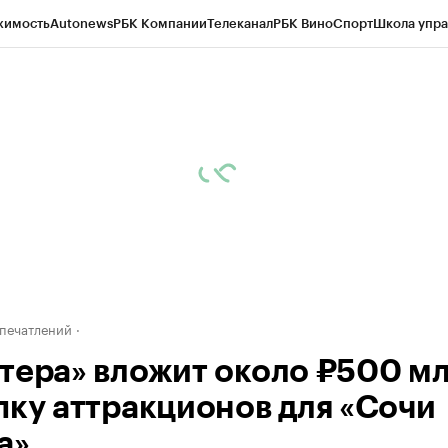
жимость
Autonews
РБК Компании
Телеканал
РБК Вино
Спорт
Школа упра
д
Стиль
Крипто
РБК Бизнес-среда
Дискуссионный клуб
Исследования
К
а контрагентов
Политика
Экономика
Бизнес
Технологии и медиа
Фина
печатлений
тера» вложит около ₽500 мл
пку аттракционов для «Сочи
а»