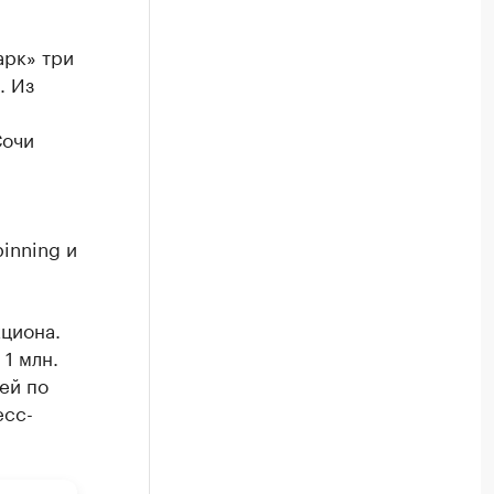
арк» три
. Из
Сочи
й
inning и
циона.
 1 млн.
ей по
есс-