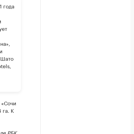
1 года
м
ует
на»,
и
 Шато
tels,
 «Сочи
 га. К
ле РБК