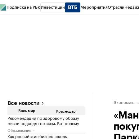
Подписка на РБК
Инвестиции
Мероприятия
Отрасли
Недви
РБК Курсы
РБК Life
Тренды
Визионеры
Национальные проекты
Горо
Газета
Спецпроекты СПб
Конференции СПб
Спецпроекты
Проверк
Экономика в
Все новости
Краснодар
Весь мир
«Ман
Рекомендации по здоровому образу
жизни подходят не всем. Вот почему
поку
Образование
Как российские бизнес-школы
Парк