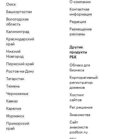
О компании
Омск
Контактная
Башкортостан
информация
Вологодская
Редакция
область
Размещение
Калининград
рекламы
Краснодарский
край
Другие
Нижний
продукты
Новгород
РБК
Пермский край
Облако для
бизнеса
Ростов-на-Дону
Корпоративный
Татарстан
регистратор
Тюмень
доменов
Черноземье
Хостинг
сайтов
Кавказ
Рег.решения
Карелия
Знакомства
Мурманск
Сайт
Приморский
знакомств
край
podbor.ru
РБК