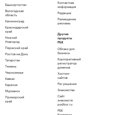
Контактная
Башкортостан
информация
Вологодская
Редакция
область
Размещение
Калининград
рекламы
Краснодарский
край
Другие
Нижний
продукты
Новгород
РБК
Пермский край
Облако для
бизнеса
Ростов-на-Дону
Корпоративный
Татарстан
регистратор
Тюмень
доменов
Черноземье
Хостинг
сайтов
Кавказ
Рег.решения
Карелия
Знакомства
Мурманск
Сайт
Приморский
знакомств
край
podbor.ru
РБК
Компании