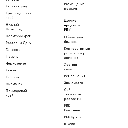
Размещение
Калининград
рекламы
Краснодарский
край
Другие
Нижний
продукты
Новгород
РБК
Пермский край
Облако для
бизнеса
Ростов-на-Дону
Корпоративный
Татарстан
регистратор
Тюмень
доменов
Черноземье
Хостинг
сайтов
Кавказ
Рег.решения
Карелия
Знакомства
Мурманск
Сайт
Приморский
знакомств
край
podbor.ru
РБК
Компании
РБК Курсы
Школа
управления