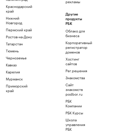
рекламы
Краснодарский
край
Другие
Нижний
продукты
Новгород
РБК
Пермский край
Облако для
бизнеса
Ростов-на-Дону
Корпоративный
Татарстан
регистратор
Тюмень
доменов
Черноземье
Хостинг
сайтов
Кавказ
Рег.решения
Карелия
Знакомства
Мурманск
Сайт
Приморский
знакомств
край
podbor.ru
РБК
Компании
РБК Курсы
Школа
управления
РБК