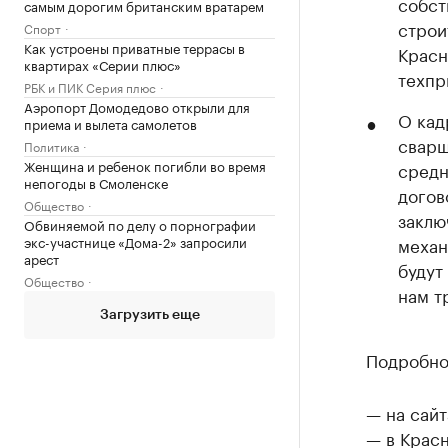
собст
самым дорогим британским вратарем
строи
Спорт
Как устроены приватные террасы в
Красн
квартирах «Серии плюс»
техпр
РБК и ПИК Серия плюс
Аэропорт Домодедово открыли для
О кад
приема и вылета самолетов
сварщ
Политика
Женщина и ребенок погибли во время
средн
непогоды в Смоленске
догов
Общество
заклю
Обвиняемой по делу о порнографии
экс-участнице «Дома-2» запросили
механ
арест
будут
Общество
нам т
Загрузить еще
Подробно
— на сайт
— в Крас