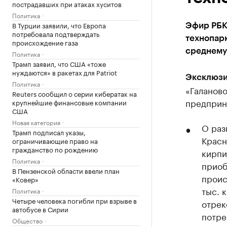
пострадавших при атаках хуситов
Политика
В Турции заявили, что Европа
Эфир РБК
потребовала подтверждать
технопарк
происхождение газа
среднему
Политика
Трамп заявил, что США «тоже
нуждаются» в ракетах для Patriot
Эксклюзи
Политика
«Галаново
Reuters сообщил о серии кибератак на
предприн
крупнейшие финансовые компании
США
Новая категория
О раз
Трамп подписал указы,
Красн
ограничивающие право на
гражданство по рождению
кирпи
Политика
приоб
В Пензенской области ввели план
проис
«Ковер»
тыс. 
Политика
Четыре человека погибли при взрыве в
отрек
автобусе в Сирии
потре
Общество