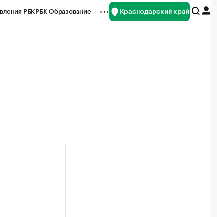
Краснодарский край
вления РБК
РБК Образование
редитные рейтинги
Франшизы
нсы
Рынок наличной валюты