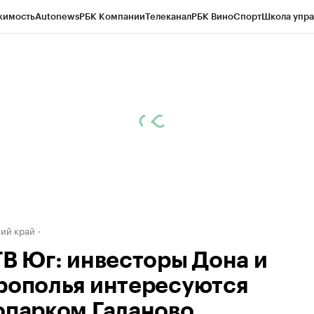
жимость
Autonews
РБК Компании
Телеканал
РБК Вино
Спорт
Школа упра
д
Стиль
Крипто
РБК Бизнес-среда
Дискуссионный клуб
Исследования
К
а контрагентов
Политика
Экономика
Бизнес
Технологии и медиа
Фина
ий край
ТВ Юг: инвесторы Дона и
рополья интересуются
опарком Галаново