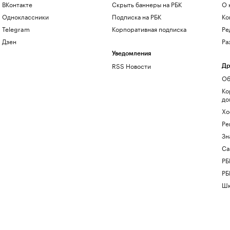
ВКонтакте
Скрыть баннеры на РБК
О 
Одноклассники
Подписка на РБК
Ко
Telegram
Корпоративная подписка
Ре
Дзен
Ра
Уведомления
RSS Новости
Др
Об
Ко
до
Хо
Ре
Зн
Са
РБ
РБ
Шк