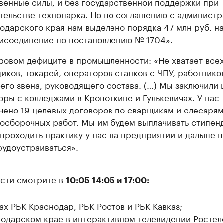
венные силы, и без государственной поддержки при
тельстве технопарка. Но по соглашению с админист
одарского края нам выделено порядка 47 млн руб. н
исоединение по постановлению № 1704».
ровом дефиците в промышленности: «Не хватает всех
иков, токарей, операторов станков с ЧПУ, работнико
его звена, руководящего состава. (…) Мы заключили
оры с колледжами в Кропоткине и Гулькевичах. У нас
чено 19 целевых договоров по сварщикам и слесаря
осборочных работ. Мы им будем выплачивать стипенд
 проходить практику у нас на предприятии и дальше п
рудоустраиваться».
сти смотрите в
10:05 14:05 и 17:00:
ах РБК Краснодар, РБК Ростов и РБК Кавказ;
нодарском крае в интерактивном телевидении Ростел