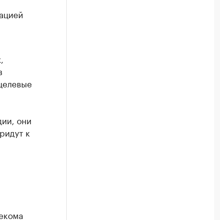
рацией
а
,
в
 целевые
м
ии, они
ридут к
екома