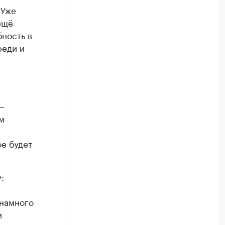
 Уже
ещё
бность в
реди и
—
м
ое будет
:
 намного
и