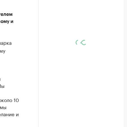
телем
лому и
парка
ему
л
Мы
около 10
 мы
елание и