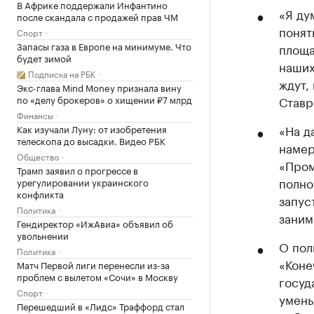
В Африке поддержали Инфантино
«Я ду
после скандала с продажей прав ЧМ
понят
Спорт
Запасы газа в Европе на минимуме. Что
площа
будет зимой
наших
Подписка на РБК
ждут,
Экс-глава Mind Money признала вину
по «делу брокеров» о хищении ₽7 млрд
Ставр
Финансы
«На д
Как изучали Луну: от изобретения
телескопа до высадки. Видео РБК
намер
Общество
«Пром
Трамп заявил о прогрессе в
полно
урегулировании украинского
конфликта
запус
Политика
заним
Гендиректор «ИжАвиа» объявил об
увольнении
О пол
Политика
«Коне
Матч Первой лиги перенесли из-за
проблем с вылетом «Сочи» в Москву
госуд
Спорт
умень
Перешедший в «Лидс» Траффорд стал