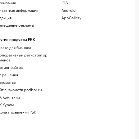
компании
iOS
нтактная информация
Android
дакция
AppGallery
змещение рекламы
угие продукты РБК
лако для бизнеса
рпоративный регистратор
менов
стинг сайтов
г.решения
акомства
йт знакомств podbor.ru
К Компании
К Курсы
ола управления РБК