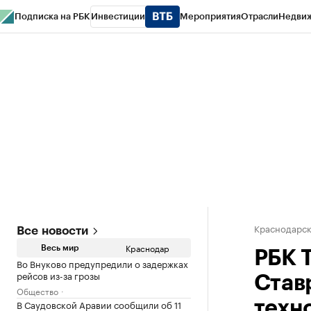
Подписка на РБК
Инвестиции
Мероприятия
Отрасли
Недви
РБК Курсы
РБК Life
Тренды
Визионеры
Национальные проекты
Горо
Газета
Спецпроекты СПб
Конференции СПб
Спецпроекты
Проверк
Краснодарск
Все новости
Краснодар
Весь мир
РБК 
Во Внуково предупредили о задержках
рейсов из-за грозы
Став
Общество
В Саудовской Аравии сообщили об 11
техн