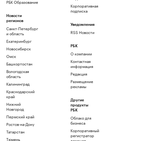
РБК Образование
Корпоративная
подписка
Новости
регионов
Уведомления
Санкт-Петербург
RSS Новости
и область
Екатеринбург
РБК
Новосибирск
О компании
Омск
Контактная
Башкортостан
информация
Вологодская
Редакция
область
Размещение
Калининград
рекламы
Краснодарский
край
Другие
Нижний
продукты
Новгород
РБК
Пермский край
Облако для
бизнеса
Ростов-на-Дону
Корпоративный
Татарстан
регистратор
Тюмень
доменов