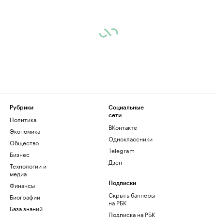
Рубрики
Социальные
сети
Политика
ВКонтакте
Экономика
Одноклассники
Общество
Telegram
Бизнес
Дзен
Технологии и
медиа
Финансы
Подписки
Скрыть баннеры
Биографии
на РБК
База знаний
Подписка на РБК