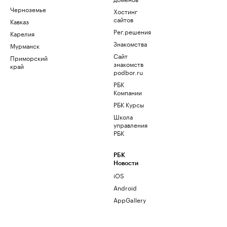
Черноземье
Хостинг
сайтов
Кавказ
Рег.решения
Карелия
Знакомства
Мурманск
Сайт
Приморский
знакомств
край
podbor.ru
РБК
Компании
РБК Курсы
Школа
управления
РБК
РБК
Новости
iOS
Android
AppGallery