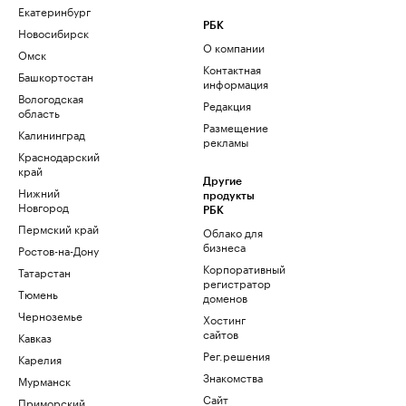
Екатеринбург
РБК
Новосибирск
О компании
Омск
Контактная
Башкортостан
информация
Вологодская
Редакция
область
Размещение
Калининград
рекламы
Краснодарский
край
Другие
Нижний
продукты
Новгород
РБК
Пермский край
Облако для
бизнеса
Ростов-на-Дону
Корпоративный
Татарстан
регистратор
Тюмень
доменов
Черноземье
Хостинг
сайтов
Кавказ
Рег.решения
Карелия
Знакомства
Мурманск
Сайт
Приморский