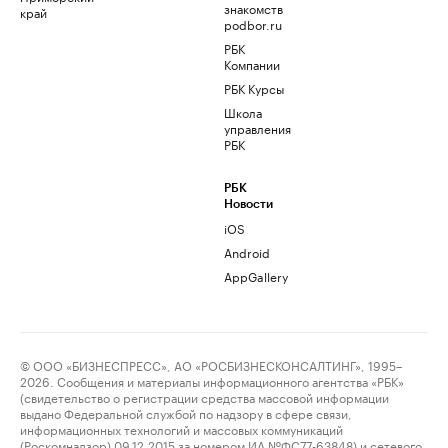
знакомств
край
podbor.ru
РБК
Компании
РБК Курсы
Школа
управления
РБК
РБК
Новости
iOS
Android
AppGallery
© ООО «БИЗНЕСПРЕСС», АО «РОСБИЗНЕСКОНСАЛТИНГ», 1995–
2026. Сообщения и материалы информационного агентства «РБК»
(свидетельство о регистрации средства массовой информации
выдано Федеральной службой по надзору в сфере связи,
информационных технологий и массовых коммуникаций
(Роскомнадзор) 09.12.2015 за номером ИА №ФС77-63848) и сетевого