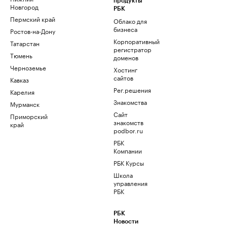
продукты
Новгород
РБК
Пермский край
Облако для
бизнеса
Ростов-на-Дону
Корпоративный
Татарстан
регистратор
Тюмень
доменов
Черноземье
Хостинг
сайтов
Кавказ
Рег.решения
Карелия
Знакомства
Мурманск
Сайт
Приморский
знакомств
край
podbor.ru
РБК
Компании
РБК Курсы
Школа
управления
РБК
РБК
Новости