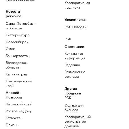
Корпоративная
подписка
Новости
регионов
Уведомления
Санкт-Петербург
RSS Новости
и область
Екатеринбург
РБК
Новосибирск
О компании
Омск
Контактная
Башкортостан
информация
Вологодская
Редакция
область
Размещение
Калининград
рекламы
Краснодарский
край
Другие
Нижний
продукты
Новгород
РБК
Пермский край
Облако для
бизнеса
Ростов-на-Дону
Корпоративный
Татарстан
регистратор
Тюмень
доменов