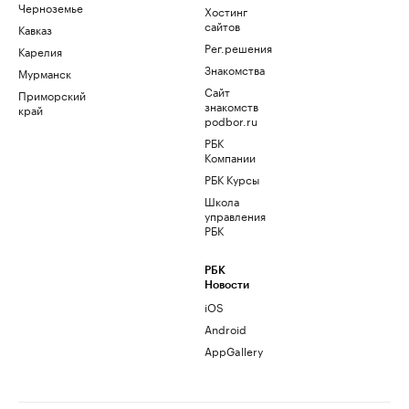
Черноземье
Хостинг
сайтов
Кавказ
Рег.решения
Карелия
Знакомства
Мурманск
Сайт
Приморский
знакомств
край
podbor.ru
РБК
Компании
РБК Курсы
Школа
управления
РБК
РБК
Новости
iOS
Android
AppGallery