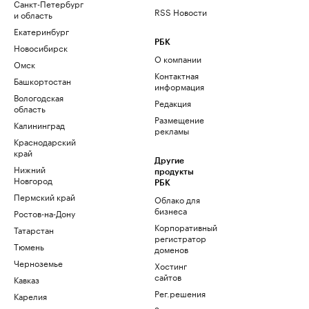
Санкт-Петербург
RSS Новости
и область
Екатеринбург
РБК
Новосибирск
О компании
Омск
Контактная
Башкортостан
информация
Вологодская
Редакция
область
Размещение
Калининград
рекламы
Краснодарский
край
Другие
Нижний
продукты
Новгород
РБК
Пермский край
Облако для
бизнеса
Ростов-на-Дону
Корпоративный
Татарстан
регистратор
Тюмень
доменов
Черноземье
Хостинг
сайтов
Кавказ
Рег.решения
Карелия