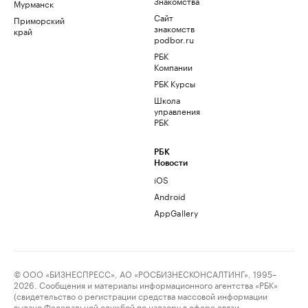
Знакомства
Мурманск
Сайт
Приморский
знакомств
край
podbor.ru
РБК
Компании
РБК Курсы
Школа
управления
РБК
РБК
Новости
iOS
Android
AppGallery
© ООО «БИЗНЕСПРЕСС», АО «РОСБИЗНЕСКОНСАЛТИНГ», 1995–
2026. Сообщения и материалы информационного агентства «РБК»
(свидетельство о регистрации средства массовой информации
выдано Федеральной службой по надзору в сфере связи,