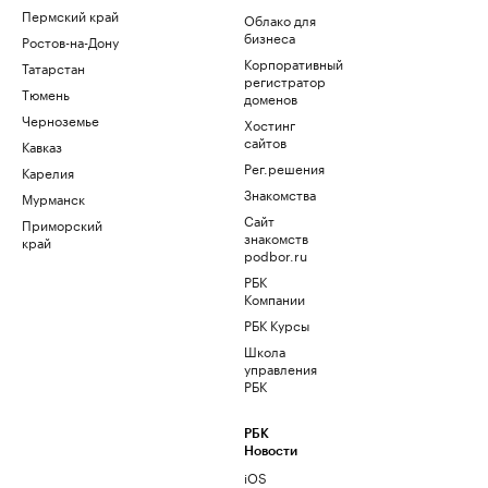
Пермский край
Облако для
бизнеса
Ростов-на-Дону
Корпоративный
Татарстан
регистратор
Тюмень
доменов
Черноземье
Хостинг
сайтов
Кавказ
Рег.решения
Карелия
Знакомства
Мурманск
Сайт
Приморский
знакомств
край
podbor.ru
РБК
Компании
РБК Курсы
Школа
управления
РБК
РБК
Новости
iOS