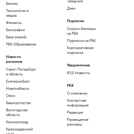
Telegram
Бизнес
Дзен
Технологии и
медиа
Финансы
Подписки
Скрыть баннеры
Биографии
на РБК
База знаний
Подписка на РБК
РБК Образование
Корпоративная
подписка
Новости
регионов
Уведомления
Санкт-Петербург
RSS Новости
и область
Екатеринбург
РБК
Новосибирск
О компании
Омск
Контактная
Башкортостан
информация
Вологодская
Редакция
область
Размещение
Калининград
рекламы
Краснодарский
край