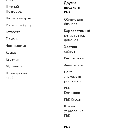
Другие
Нижний
продукты
Новгород
РБК
Пермский край
Облако для
бизнеса
Ростов-на-Дону
Корпоративный
Татарстан
регистратор
Тюмень
доменов
Черноземье
Хостинг
сайтов
Кавказ
Рег.решения
Карелия
Знакомства
Мурманск
Сайт
Приморский
знакомств
край
podbor.ru
РБК
Компании
РБК Курсы
Школа
управления
РБК
РБК