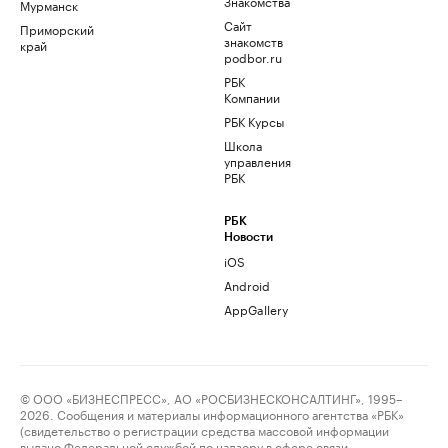
Знакомства
Мурманск
Сайт
Приморский
знакомств
край
podbor.ru
РБК
Компании
РБК Курсы
Школа
управления
РБК
РБК
Новости
iOS
Android
AppGallery
© ООО «БИЗНЕСПРЕСС», АО «РОСБИЗНЕСКОНСАЛТИНГ», 1995–
2026. Сообщения и материалы информационного агентства «РБК»
(свидетельство о регистрации средства массовой информации
выдано Федеральной службой по надзору в сфере связи,