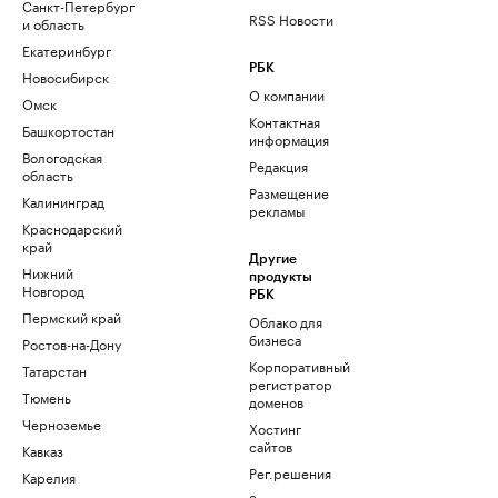
Санкт-Петербург
RSS Новости
и область
Екатеринбург
РБК
Новосибирск
О компании
Омск
Контактная
Башкортостан
информация
Вологодская
Редакция
область
Размещение
Калининград
рекламы
Краснодарский
край
Другие
Нижний
продукты
Новгород
РБК
Пермский край
Облако для
бизнеса
Ростов-на-Дону
Корпоративный
Татарстан
регистратор
Тюмень
доменов
Черноземье
Хостинг
сайтов
Кавказ
Рег.решения
Карелия