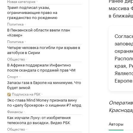
Ранее ди
Новая категория
массива Ф
Трамп подписал указы,
ограничивающие право на
в ближайш
гражданство по рождению
Политика
В Пензенской области ввели план
«Ковер»
Соглас
Политика
запове
Четыре человека погибли при взрыве в
охраня
автобусе в Сирии
Распол
Общество
края, 
В Африке поддержали Инфантино
после скандала с продажей прав ЧМ
Являет
Спорт
Европе
Запасы газа в Европе на минимуме. Что
будет зимой
Подписка на РБК
Экс-глава Mind Money признала вину
Оператив
по «делу брокеров» о хищении ₽7 млрд
Краснода
Финансы
Как изучали Луну: от изобретения
телескопа до высадки. Видео РБК
Авторы
Общество