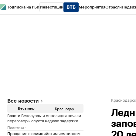
Подписка на РБК
Инвестиции
Мероприятия
Отрасли
Недви
РБК Курсы
РБК Life
Тренды
Визионеры
Национальные проекты
Горо
Газета
Спецпроекты СПб
Конференции СПб
Спецпроекты
Проверк
Краснодарск
Все новости
Краснодар
Весь мир
Ледн
Власти Венесуэлы и оппозиция начали
переговоры спустя неделю задержки
запо
Политика
Прощание с олимпийским чемпионом
20 л