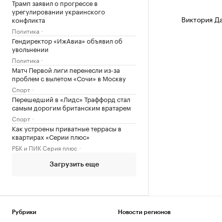
Трамп заявил о прогрессе в
урегулировании украинского
Виктория Д
конфликта
Политика
Гендиректор «ИжАвиа» объявил об
увольнении
Политика
Матч Первой лиги перенесли из-за
проблем с вылетом «Сочи» в Москву
Спорт
Перешедший в «Лидс» Траффорд стал
самым дорогим британским вратарем
Спорт
Как устроены приватные террасы в
квартирах «Серии плюс»
РБК и ПИК Серия плюс
Загрузить еще
Рубрики
Новости регионов