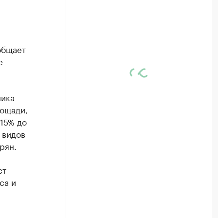
общает
е
ника
лощади,
 15% до
 видов
рян.
ст
са и