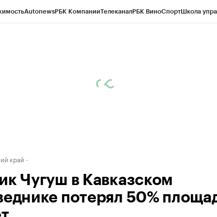
жимость
Autonews
РБК Компании
Телеканал
РБК Вино
Спорт
Школа упра
д
Стиль
Крипто
РБК Бизнес-среда
Дискуссионный клуб
Исследования
К
а контрагентов
Политика
Экономика
Бизнес
Технологии и медиа
Фина
ий край
ик Чугуш в Кавказском
веднике потерял 50% площад
ет