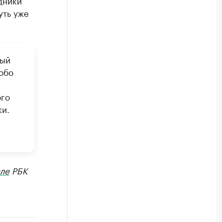
дники
уть уже
ный
обо
ого
ки.
ле
РБК