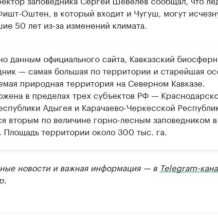
ректор заповедника Сергей Шевелев сообщал, что ле
ишт-Оштен, в который входит и Чугуш, могут исчезн
ие 50 лет из-за изменений климата.
но данным официального сайта, Кавказский биосфер
дник — самая большая по территории и старейшая ос
емая природная территория на Северном Кавказе.
ожена в пределах трех субъектов РФ — Краснодарск
Республики Адыгея и Карачаево-Черкесской Республи
ся вторым по величине горно-лесным заповедником в
. Площадь территории около 300 тыс. га.
ные новости и важная информация — в
Telegram-кана
р.