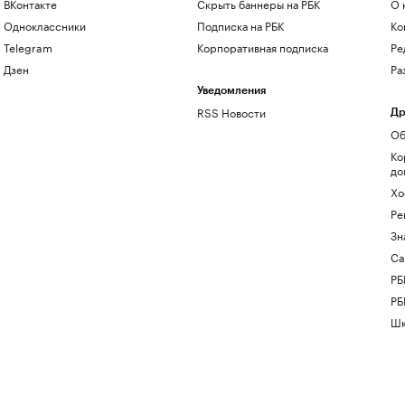
ВКонтакте
Скрыть баннеры на РБК
О 
Одноклассники
Подписка на РБК
Ко
Telegram
Корпоративная подписка
Ре
Дзен
Ра
Уведомления
RSS Новости
Др
Об
Ко
до
Хо
Ре
Зн
Са
РБ
РБ
Шк