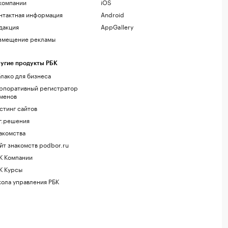
компании
iOS
нтактная информация
Android
дакция
AppGallery
змещение рекламы
угие продукты РБК
лако для бизнеса
рпоративный регистратор
менов
стинг сайтов
г.решения
акомства
йт знакомств podbor.ru
К Компании
К Курсы
ола управления РБК