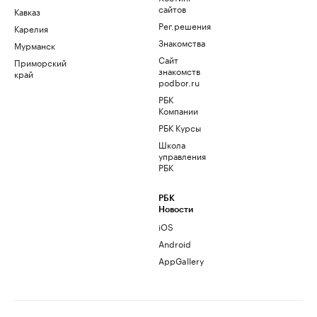
сайтов
Кавказ
Рег.решения
Карелия
Знакомства
Мурманск
Сайт
Приморский
знакомств
край
podbor.ru
РБК
Компании
РБК Курсы
Школа
управления
РБК
РБК
Новости
iOS
Android
AppGallery