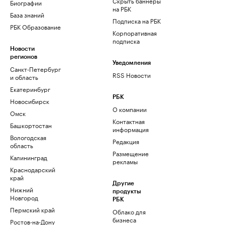
Скрыть баннеры
Биографии
на РБК
База знаний
Подписка на РБК
РБК Образование
Корпоративная
подписка
Новости
регионов
Уведомления
Санкт-Петербург
RSS Новости
и область
Екатеринбург
РБК
Новосибирск
О компании
Омск
Контактная
Башкортостан
информация
Вологодская
Редакция
область
Размещение
Калининград
рекламы
Краснодарский
край
Другие
Нижний
продукты
Новгород
РБК
Пермский край
Облако для
бизнеса
Ростов-на-Дону