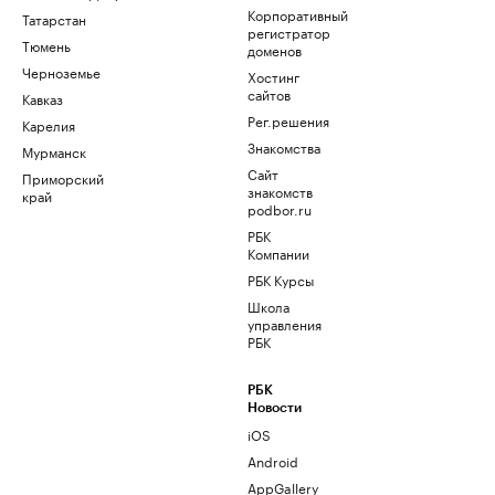
Корпоративный
Татарстан
регистратор
Тюмень
доменов
Черноземье
Хостинг
сайтов
Кавказ
Рег.решения
Карелия
Знакомства
Мурманск
Сайт
Приморский
знакомств
край
podbor.ru
РБК
Компании
РБК Курсы
Школа
управления
РБК
РБК
Новости
iOS
Android
AppGallery