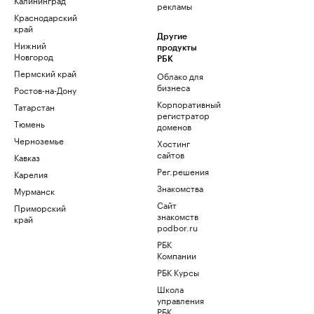
рекламы
Краснодарский
край
Другие
Нижний
продукты
Новгород
РБК
Пермский край
Облако для
бизнеса
Ростов-на-Дону
Корпоративный
Татарстан
регистратор
Тюмень
доменов
Черноземье
Хостинг
сайтов
Кавказ
Рег.решения
Карелия
Знакомства
Мурманск
Сайт
Приморский
знакомств
край
podbor.ru
РБК
Компании
РБК Курсы
Школа
управления
РБК