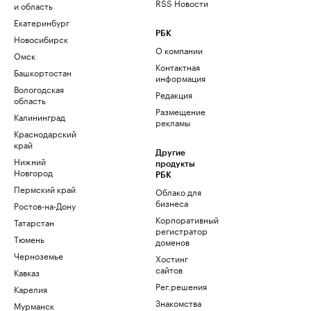
RSS Новости
и область
Екатеринбург
РБК
Новосибирск
О компании
Омск
Контактная
Башкортостан
информация
Вологодская
Редакция
область
Размещение
Калининград
рекламы
Краснодарский
край
Другие
Нижний
продукты
Новгород
РБК
Пермский край
Облако для
бизнеса
Ростов-на-Дону
Корпоративный
Татарстан
регистратор
Тюмень
доменов
Черноземье
Хостинг
сайтов
Кавказ
Рег.решения
Карелия
Знакомства
Мурманск