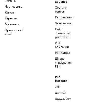
Тюмень
доменов
Черноземье
Хостинг
сайтов
Кавказ
Рег.решения
Карелия
Знакомства
Мурманск
Сайт
Приморский
знакомств
край
podbor.ru
РБК
Компании
РБК Курсы
Школа
управления
РБК
РБК
Новости
iOS
Android
AppGallery