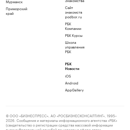
Знакомства
Мурманск
Сайт
Приморский
знакомств
край
podbor.ru
РБК
Компании
РБК Курсы
Школа
управления
РБК
РБК
Новости
iOS
Android
AppGallery
© ООО «БИЗНЕСПРЕСС», АО «РОСБИЗНЕСКОНСАЛТИНГ», 1995–
2026. Сообщения и материалы информационного агентства «РБК»
(свидетельство о регистрации средства массовой информации
выдано Федеральной службой по надзору в сфере связи,