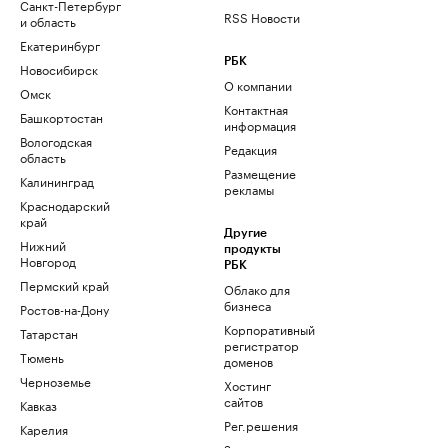
Санкт-Петербург
RSS Новости
и область
Екатеринбург
РБК
Новосибирск
О компании
Омск
Контактная
Башкортостан
информация
Вологодская
Редакция
область
Размещение
Калининград
рекламы
Краснодарский
край
Другие
Нижний
продукты
Новгород
РБК
Пермский край
Облако для
бизнеса
Ростов-на-Дону
Корпоративный
Татарстан
регистратор
Тюмень
доменов
Черноземье
Хостинг
сайтов
Кавказ
Рег.решения
Карелия