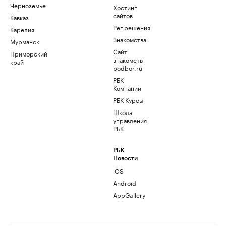
Черноземье
Хостинг
сайтов
Кавказ
Рег.решения
Карелия
Знакомства
Мурманск
Сайт
Приморский
знакомств
край
podbor.ru
РБК
Компании
РБК Курсы
Школа
управления
РБК
РБК
Новости
iOS
Android
AppGallery