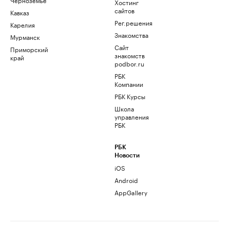
Хостинг
сайтов
Кавказ
Рег.решения
Карелия
Знакомства
Мурманск
Сайт
Приморский
знакомств
край
podbor.ru
РБК
Компании
РБК Курсы
Школа
управления
РБК
РБК
Новости
iOS
Android
AppGallery