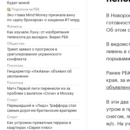
будет зимой
Подписка на РБК
В Новоро
Экс-глава Mind Money признала вину
по «делу брокеров» о хищении ₽7 млрд
готовност
Финансы
Об этом 
Как изучали Луну: от изобретения
телескопа до высадки. Видео РБК
В ведомст
Общество
Трамп заявил о прогрессе в
ливень в 
урегулировании украинского
порывами
конфликта
Политика
Гендиректор «ИжАвиа» объявил об
Ранее РБ
увольнении
края, за 
Политика
объявлен
Матч Первой лиги перенесли из-за
проблем с вылетом «Сочи» в Москву
Спорт
В эти два
Перешедший в «Лидс» Траффорд стал
утром в п
самым дорогим британским вратарем
снегом, л
Спорт
Как устроены приватные террасы в
м/с. На 
квартирах «Серии плюс»