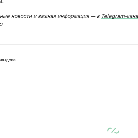
м.
ные новости и важная информация — в
Telegram-кана
р
авыдова