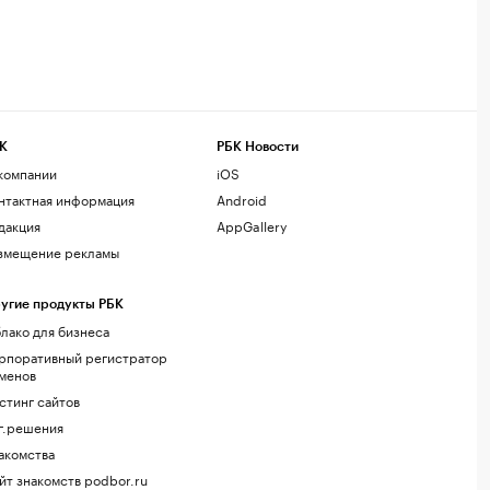
К
РБК Новости
компании
iOS
нтактная информация
Android
дакция
AppGallery
змещение рекламы
угие продукты РБК
лако для бизнеса
рпоративный регистратор
менов
стинг сайтов
г.решения
акомства
йт знакомств podbor.ru