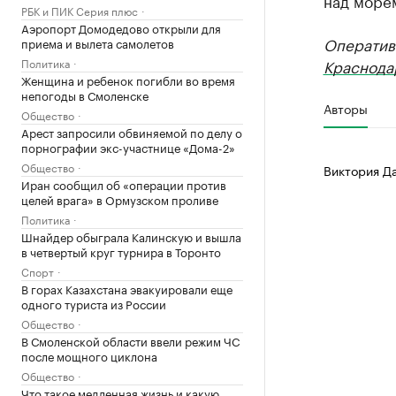
над море
РБК и ПИК Серия плюс
Аэропорт Домодедово открыли для
Оператив
приема и вылета самолетов
Политика
Краснода
Женщина и ребенок погибли во время
непогоды в Смоленске
Авторы
Общество
Арест запросили обвиняемой по делу о
порнографии экс-участнице «Дома-2»
Общество
Виктория Д
Иран сообщил об «операции против
целей врага» в Ормузском проливе
Политика
Шнайдер обыграла Калинскую и вышла
в четвертый круг турнира в Торонто
Спорт
В горах Казахстана эвакуировали еще
одного туриста из России
Общество
В Смоленской области ввели режим ЧС
после мощного циклона
Общество
Что такое медленная жизнь и какую