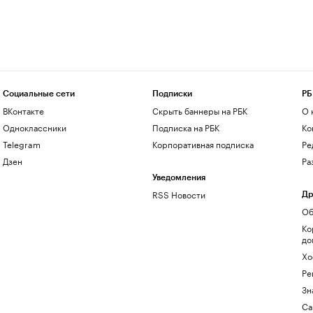
Социальные сети
Подписки
РБ
ВКонтакте
Скрыть баннеры на РБК
О 
Одноклассники
Подписка на РБК
Ко
Telegram
Корпоративная подписка
Ре
Дзен
Ра
Уведомления
RSS Новости
Др
Об
Ко
до
Хо
Ре
Зн
Са