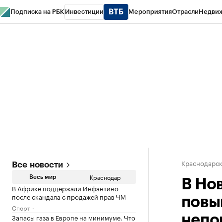
Подписка на РБК
Инвестиции
Мероприятия
Отрасли
Недви
РБК Курсы
РБК Life
Тренды
Визионеры
Национальные проекты
Горо
Газета
Спецпроекты СПб
Конференции СПб
Спецпроекты
Проверк
Краснодарск
Все новости
Краснодар
Весь мир
В Но
В Африке поддержали Инфантино
после скандала с продажей прав ЧМ
повы
Спорт
Запасы газа в Европе на минимуме. Что
непо