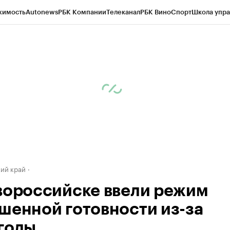
жимость
Autonews
РБК Компании
Телеканал
РБК Вино
Спорт
Школа упра
д
Стиль
Крипто
РБК Бизнес-среда
Дискуссионный клуб
Исследования
К
а контрагентов
Политика
Экономика
Бизнес
Технологии и медиа
Фина
ий край
вороссийске ввели режим
шенной готовности из-за
годы