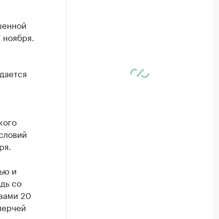
шенной
7 ноября.
идается
кого
условий
ря.
ью и
дь со
ывами 20
мерчей