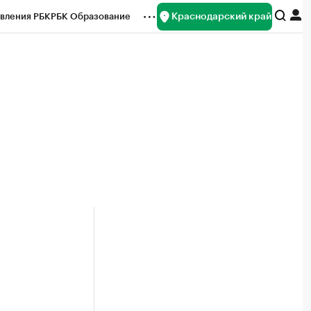
Краснодарский край
вления РБК
РБК Образование
редитные рейтинги
Франшизы
нсы
Рынок наличной валюты