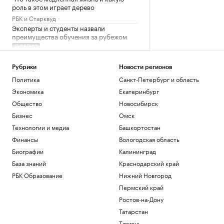
роль в этом играет дерево
РБК и Старквуд
Эксперты и студенты назвали
преимущества обучения за рубежом
РАДИО
Общество
Сеул счел санкции Британии против
Рубрики
Новости регионов
России угрозой своей
Политика
Санкт-Петербург и область
энергобезопасности
Экономика
Екатеринбург
Политика
Общество
Новосибирск
На 88-м году жизни ушел из жизни
художник Николай Марков
Бизнес
Омск
Общество
Технологии и медиа
Башкортостан
Финансы
Вологодская область
Загрузить еще
Биографии
Калининград
База знаний
Краснодарский край
РБК Образование
Нижний Новгород
Пермский край
Ростов-на-Дону
Татарстан
Тюмень