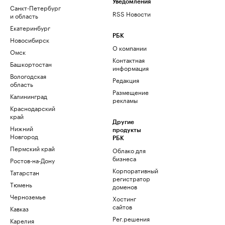
Уведомления
Санкт-Петербург
RSS Новости
и область
Екатеринбург
РБК
Новосибирск
О компании
Омск
Контактная
Башкортостан
информация
Вологодская
Редакция
область
Размещение
Калининград
рекламы
Краснодарский
край
Другие
Нижний
продукты
Новгород
РБК
Пермский край
Облако для
бизнеса
Ростов-на-Дону
Корпоративный
Татарстан
регистратор
Тюмень
доменов
Черноземье
Хостинг
сайтов
Кавказ
Рег.решения
Карелия