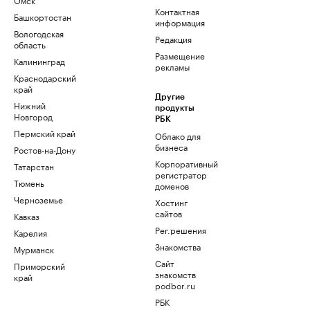
Контактная
Башкортостан
информация
Вологодская
Редакция
область
Размещение
Калининград
рекламы
Краснодарский
край
Другие
Нижний
продукты
Новгород
РБК
Пермский край
Облако для
бизнеса
Ростов-на-Дону
Корпоративный
Татарстан
регистратор
Тюмень
доменов
Черноземье
Хостинг
сайтов
Кавказ
Рег.решения
Карелия
Знакомства
Мурманск
Сайт
Приморский
знакомств
край
podbor.ru
РБК