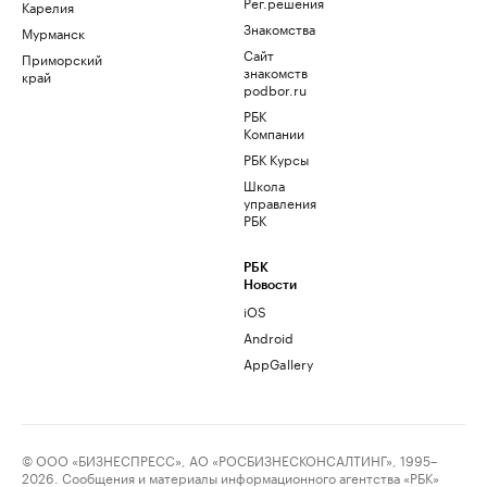
Рег.решения
Карелия
Знакомства
Мурманск
Сайт
Приморский
знакомств
край
podbor.ru
РБК
Компании
РБК Курсы
Школа
управления
РБК
РБК
Новости
iOS
Android
AppGallery
© ООО «БИЗНЕСПРЕСС», АО «РОСБИЗНЕСКОНСАЛТИНГ», 1995–
2026. Сообщения и материалы информационного агентства «РБК»