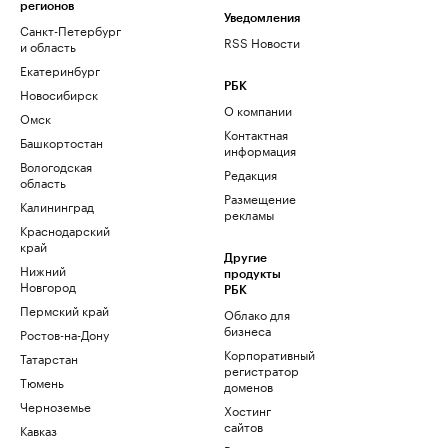
регионов
Уведомления
Санкт-Петербург
RSS Новости
и область
Екатеринбург
РБК
Новосибирск
О компании
Омск
Контактная
Башкортостан
информация
Вологодская
Редакция
область
Размещение
Калининград
рекламы
Краснодарский
край
Другие
Нижний
продукты
Новгород
РБК
Пермский край
Облако для
бизнеса
Ростов-на-Дону
Корпоративный
Татарстан
регистратор
Тюмень
доменов
Черноземье
Хостинг
сайтов
Кавказ