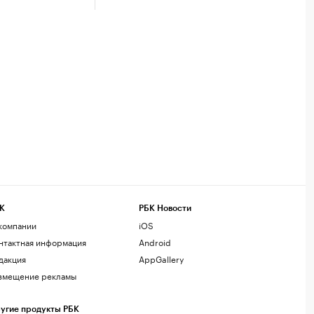
К
РБК Новости
компании
iOS
нтактная информация
Android
дакция
AppGallery
змещение рекламы
угие продукты РБК