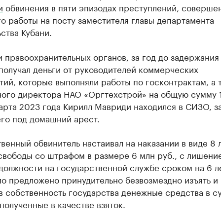
и
обвинения в пяти эпизодах преступлений, соверше
о работы на посту заместителя главы департамента
ства Кубани.
 правоохранительных органов, за год до задержания
получал деньги от руководителей коммерческих
ий, которые выполняли работы по госконтрактам, а 
ного директора НАО «Оргтехстрой» на общую сумму 1
арта 2023 года Кирилл Мавриди находился в СИЗО, з
го под домашний арест.
венный обвинитель настаивал на наказании в виде 8 
свободы со штрафом в размере 6 млн руб., с лишени
должности на государственной службе сроком на 6 ле
ло предложено принудительно безвозмездно изъять и
в собственность государства денежные средства в су
 полученные в качестве взяток.