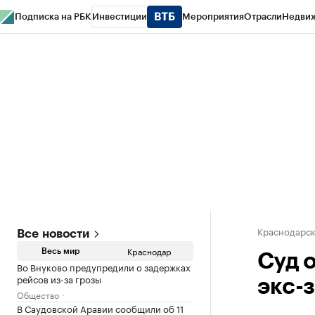
Подписка на РБК
Инвестиции
Мероприятия
Отрасли
Недви
РБК Курсы
РБК Life
Тренды
Визионеры
Национальные проекты
Горо
Газета
Спецпроекты СПб
Конференции СПб
Спецпроекты
Проверк
Краснодарск
Все новости
Краснодар
Весь мир
Суд 
Во Внуково предупредили о задержках
рейсов из-за грозы
экс-
Общество
В Саудовской Аравии сообщили об 11