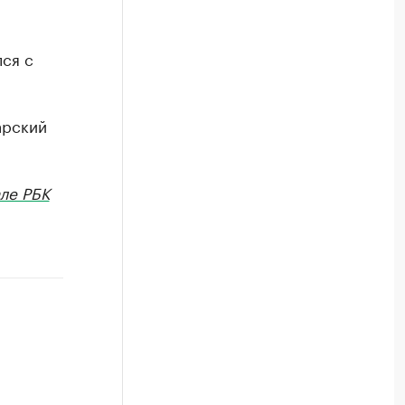
ся с
арский
ле РБК