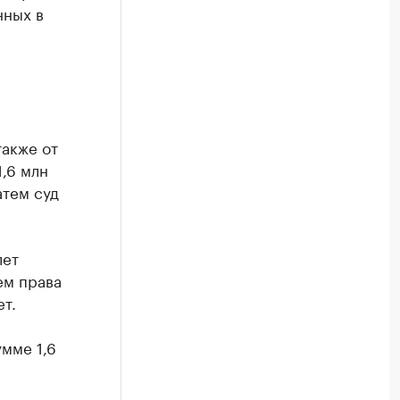
нных в
также от
,6 млн
атем суд
лет
ем права
т.
мме 1,6