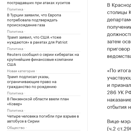
пострадавших при атаках хуситов
В Красно
Политика
столицы 
В Турции заявили, что Европа
департам
потребовала подтверждать
происхождение газа
получении
Политика
должностн
Трамп заявил, что США «тоже
затем осв
нуждаются» в ракетах для Patriot
приговор
Политика
Reuters сообщил о серии кибератак на
ведомств
крупнейшие финансовые компании
США
«По итога
Новая категория
Трамп подписал указы,
участвую
ограничивающие право на
и признал
гражданство по рождению
286 УК Р
Политика
наказание
В Пензенской области ввели план
«Ковер»
отбытия н
Политика
Четыре человека погибли при взрыве в
Вице-мэр
автобусе в Сирии
(ч.2 ст.2
Общество