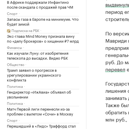
В Африке поддержали Инфантино
выдвинул
после скандала с продажей прав ЧМ
период ег
Спорт
строитель
Запасы газа в Европе на минимуме. Что
будет зимой
Подписка на РБК
По версии
Экс-глава Mind Money признала вину
Мавриди 
по «делу брокеров» о хищении ₽7 млрд
предприят
Финансы
Как изучали Луну: от изобретения
генераль
телескопа до высадки. Видео РБК
руб. До м
Общество
перевел
е
Трамп заявил о прогрессе в
урегулировании украинского
конфликта
Государст
Политика
лишения 
Гендиректор «ИжАвиа» объявил об
увольнении
занимать 
Политика
Также бы
Матч Первой лиги перенесли из-за
обратить 
проблем с вылетом «Сочи» в Москву
млн руб.,
Спорт
Перешедший в «Лидс» Траффорд стал