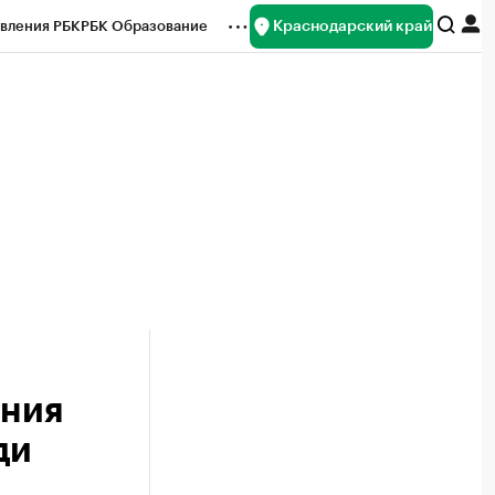
Краснодарский край
вления РБК
РБК Образование
редитные рейтинги
Франшизы
нсы
Рынок наличной валюты
ания
ди