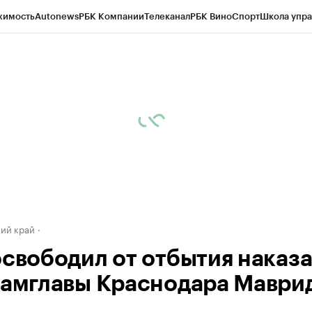
жимость
Autonews
РБК Компании
Телеканал
РБК Вино
Спорт
Школа упра
д
Стиль
Крипто
РБК Бизнес-среда
Дискуссионный клуб
Исследования
К
а контрагентов
Политика
Экономика
Бизнес
Технологии и медиа
Фина
ий край
освободил от отбытия наказ
замглавы Краснодара Маври