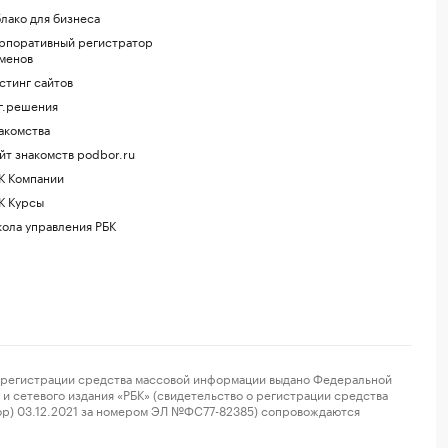
лако для бизнеса
рпоративный регистратор
менов
стинг сайтов
г.решения
акомства
йт знакомств podbor.ru
К Компании
К Курсы
ола управления РБК
регистрации средства массовой информации выдано Федеральной
и сетевого издания «РБК» (свидетельство о регистрации средства
ор) 03.12.2021 за номером ЭЛ №ФС77-82385) сопровождаются