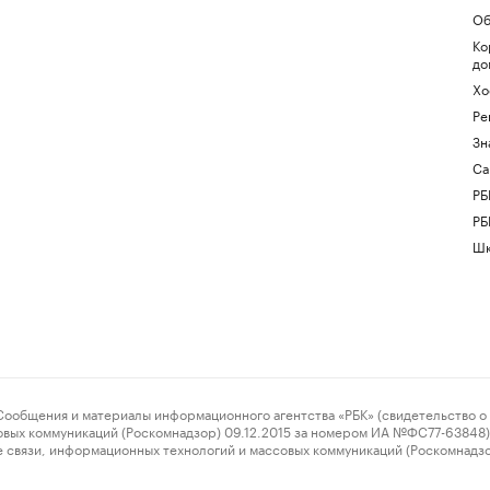
Об
Ко
до
Хо
Ре
Зн
Са
РБ
РБ
Шк
ения и материалы информационного агентства «РБК» (свидетельство о 
овых коммуникаций (Роскомнадзор) 09.12.2015 за номером ИА №ФС77-63848) 
 связи, информационных технологий и массовых коммуникаций (Роскомнадз