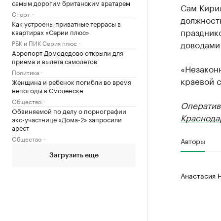
самым дорогим британским вратарем
Сам Кирил
Спорт
должност
Как устроены приватные террасы в
празднико
квартирах «Серии плюс»
доводами 
РБК и ПИК Серия плюс
Аэропорт Домодедово открыли для
приема и вылета самолетов
«Незакон
Политика
краевой с
Женщина и ребенок погибли во время
непогоды в Смоленске
Общество
Оператив
Обвиняемой по делу о порнографии
Краснода
экс-участнице «Дома-2» запросили
арест
Общество
Авторы
Загрузить еще
Анастасия 