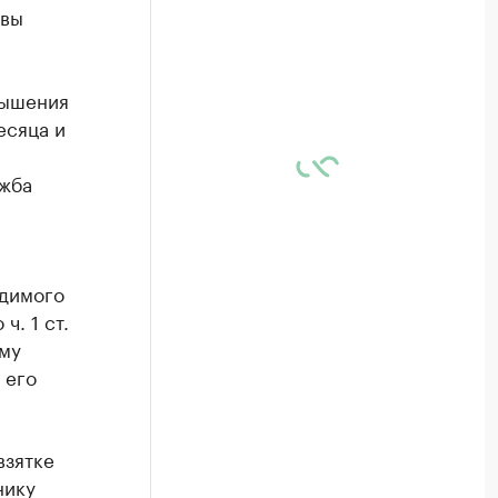
авы
вышения
есяца и
ужба
удимого
. 1 ст.
му
 его
взятке
нику