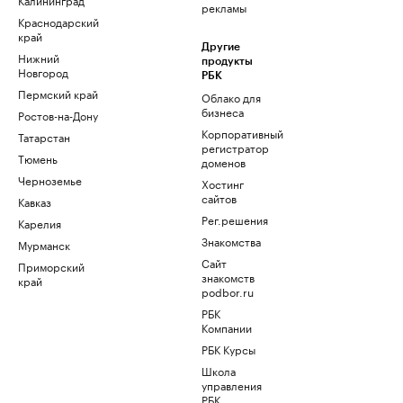
рекламы
Краснодарский
край
Другие
Нижний
продукты
Новгород
РБК
Пермский край
Облако для
бизнеса
Ростов-на-Дону
Корпоративный
Татарстан
регистратор
Тюмень
доменов
Черноземье
Хостинг
сайтов
Кавказ
Рег.решения
Карелия
Знакомства
Мурманск
Сайт
Приморский
знакомств
край
podbor.ru
РБК
Компании
РБК Курсы
Школа
управления
РБК