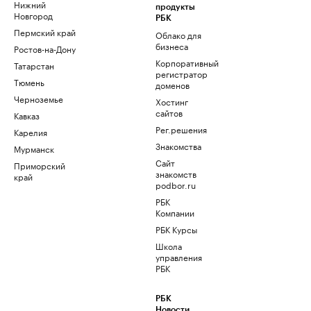
Нижний
продукты
Новгород
РБК
Пермский край
Облако для
бизнеса
Ростов-на-Дону
Корпоративный
Татарстан
регистратор
Тюмень
доменов
Черноземье
Хостинг
сайтов
Кавказ
Рег.решения
Карелия
Знакомства
Мурманск
Сайт
Приморский
знакомств
край
podbor.ru
РБК
Компании
РБК Курсы
Школа
управления
РБК
РБК
Новости