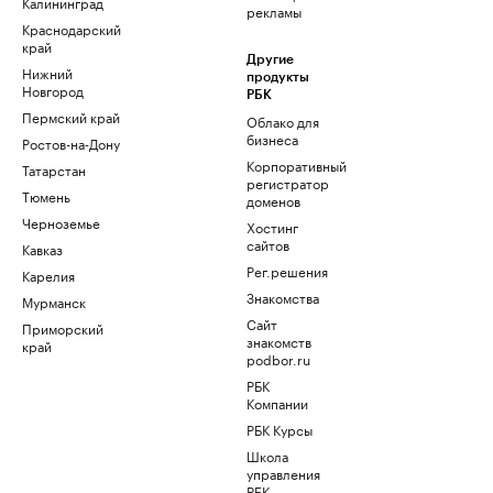
Калининград
рекламы
Краснодарский
край
Другие
Нижний
продукты
Новгород
РБК
Пермский край
Облако для
бизнеса
Ростов-на-Дону
Корпоративный
Татарстан
регистратор
Тюмень
доменов
Черноземье
Хостинг
сайтов
Кавказ
Рег.решения
Карелия
Знакомства
Мурманск
Сайт
Приморский
знакомств
край
podbor.ru
РБК
Компании
РБК Курсы
Школа
управления
РБК