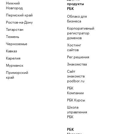
Нижний
продукты
Новгород
РБК
Пермский край
Облако для
бизнеса
Ростов-на-Дону
Корпоративный
Татарстан
регистратор
Тюмень
доменов
Черноземье
Хостинг
сайтов
Кавказ
Рег.решения
Карелия
Знакомства
Мурманск
Сайт
Приморский
знакомств
край
podbor.ru
РБК
Компании
РБК Курсы
Школа
управления
РБК
РБК