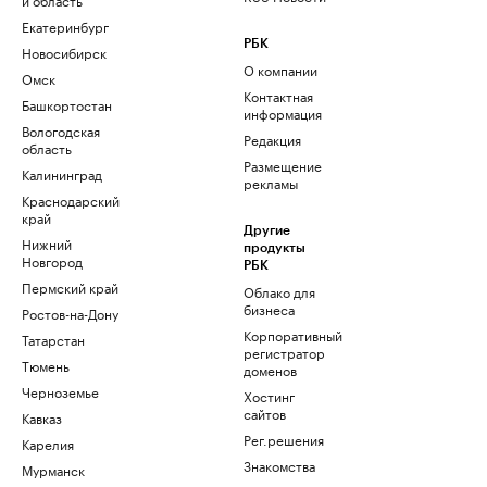
Екатеринбург
РБК
Новосибирск
О компании
Омск
Контактная
Башкортостан
информация
Вологодская
Редакция
область
Размещение
Калининград
рекламы
Краснодарский
край
Другие
Нижний
продукты
Новгород
РБК
Пермский край
Облако для
бизнеса
Ростов-на-Дону
Корпоративный
Татарстан
регистратор
Тюмень
доменов
Черноземье
Хостинг
сайтов
Кавказ
Рег.решения
Карелия
Знакомства
Мурманск