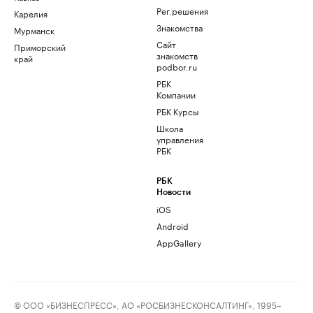
Рег.решения
Карелия
Знакомства
Мурманск
Сайт
Приморский
знакомств
край
podbor.ru
РБК
Компании
РБК Курсы
Школа
управления
РБК
РБК
Новости
iOS
Android
AppGallery
© ООО «БИЗНЕСПРЕСС», АО «РОСБИЗНЕСКОНСАЛТИНГ», 1995–