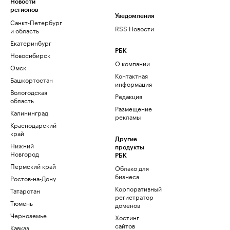
Новости
регионов
Уведомления
Санкт-Петербург
RSS Новости
и область
Екатеринбург
РБК
Новосибирск
О компании
Омск
Контактная
Башкортостан
информация
Вологодская
Редакция
область
Размещение
Калининград
рекламы
Краснодарский
край
Другие
Нижний
продукты
Новгород
РБК
Пермский край
Облако для
бизнеса
Ростов-на-Дону
Корпоративный
Татарстан
регистратор
Тюмень
доменов
Черноземье
Хостинг
сайтов
Кавказ