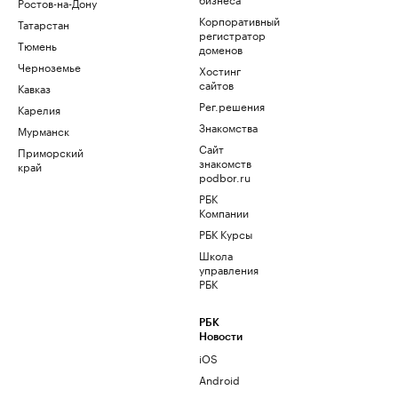
Ростов-на-Дону
Корпоративный
Татарстан
регистратор
Тюмень
доменов
Черноземье
Хостинг
сайтов
Кавказ
Рег.решения
Карелия
Знакомства
Мурманск
Сайт
Приморский
знакомств
край
podbor.ru
РБК
Компании
РБК Курсы
Школа
управления
РБК
РБК
Новости
iOS
Android