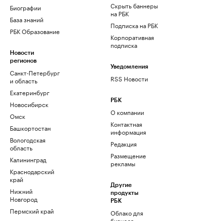
Скрыть баннеры
Биографии
на РБК
База знаний
Подписка на РБК
РБК Образование
Корпоративная
подписка
Новости
регионов
Уведомления
Санкт-Петербург
RSS Новости
и область
Екатеринбург
РБК
Новосибирск
О компании
Омск
Контактная
Башкортостан
информация
Вологодская
Редакция
область
Размещение
Калининград
рекламы
Краснодарский
край
Другие
Нижний
продукты
Новгород
РБК
Пермский край
Облако для
бизнеса