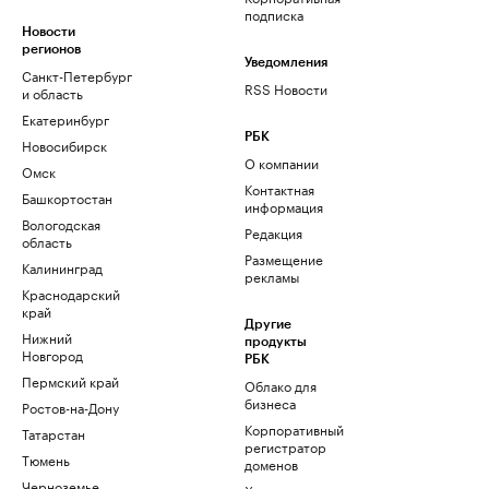
подписка
Новости
регионов
Уведомления
Санкт-Петербург
RSS Новости
и область
Екатеринбург
РБК
Новосибирск
О компании
Омск
Контактная
Башкортостан
информация
Вологодская
Редакция
область
Размещение
Калининград
рекламы
Краснодарский
край
Другие
Нижний
продукты
Новгород
РБК
Пермский край
Облако для
бизнеса
Ростов-на-Дону
Корпоративный
Татарстан
регистратор
Тюмень
доменов
Черноземье