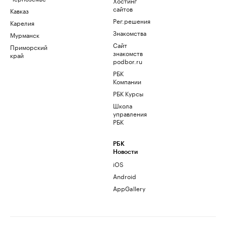
Хостинг
сайтов
Кавказ
Рег.решения
Карелия
Знакомства
Мурманск
Сайт
Приморский
знакомств
край
podbor.ru
РБК
Компании
РБК Курсы
Школа
управления
РБК
РБК
Новости
iOS
Android
AppGallery