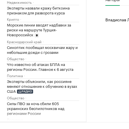
Недвижимость
Эксперты назвали кражу биткоина
признаком для разворота курса
Владислав 
Крипто
Морские линии вводят надбавки за
риски на маршруте Турция-
Новороссийск
Краснодарский край
Синоптик пообещал москвичам жару и
небольшие дожди с грозами
Общество
Что известно об атаках БПЛА на
регионы России. Главное к 6 августа
Политика
Эксперты объяснили, как россияне
меняют отношение к обучению в вузах
США
РАДИО
Общество
Силы ПВО за ночь сбили 605
украинских беспилотников над
регионами России
Политика
В Тверской области обломки дрона