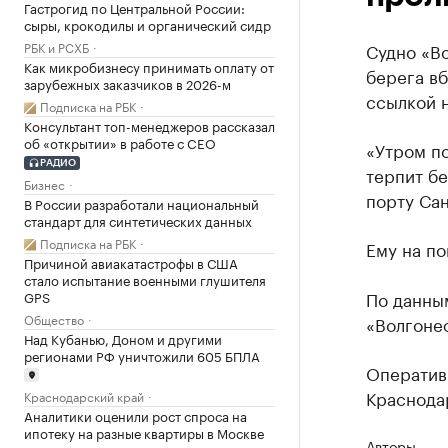
Гастрогид по Центральной России:
сыры, крокодилы и органический сидр
РБК и РСХБ
Судно «Во
Как микробизнесу принимать оплату от
берега в
зарубежных заказчиков в 2026-м
ссылкой 
Подписка на РБК
Консультант топ-менеджеров рассказал
об «открытии» в работе с CEO
«Утром п
РАДИО
терпит бе
Бизнес
порту Сан
В России разработали национальный
стандарт для синтетических данных
Подписка на РБК
Ему на по
Причиной авиакатастрофы в США
стало испытание военными глушителя
По данным
GPS
Общество
«Волгонеф
Над Кубанью, Доном и другими
регионами РФ уничтожили 605 БПЛА
Оператив
Краснода
Краснодарский край
Аналитики оценили рост спроса на
ипотеку на разные квартиры в Москве
Авторы