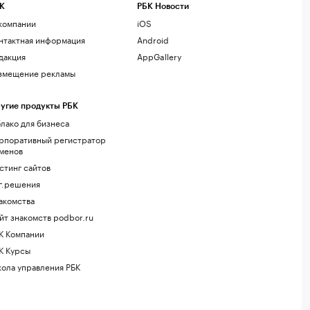
К
РБК Новости
компании
iOS
нтактная информация
Android
дакция
AppGallery
змещение рекламы
угие продукты РБК
лако для бизнеса
рпоративный регистратор
менов
стинг сайтов
г.решения
акомства
йт знакомств podbor.ru
К Компании
К Курсы
ола управления РБК