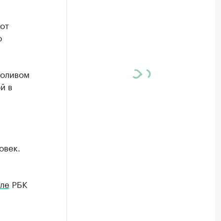
от
о
роливом
й в
овек.
ле
РБК