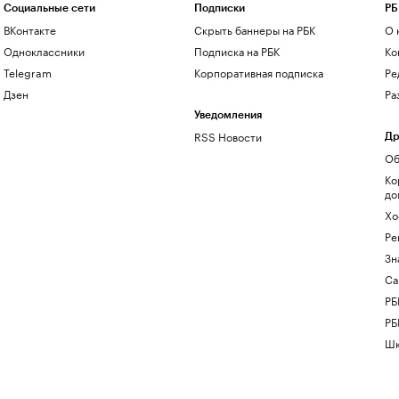
Социальные сети
Подписки
РБ
ВКонтакте
Скрыть баннеры на РБК
О 
Одноклассники
Подписка на РБК
Ко
Telegram
Корпоративная подписка
Ре
Дзен
Ра
Уведомления
RSS Новости
Др
Об
Ко
до
Хо
Ре
Зн
Са
РБ
РБ
Шк