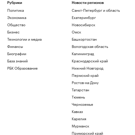
повредили фасад объекта Wildberries
Рубрики
Новости регионов
Политика
Политика
Санкт-Петербург и область
Появились первые кадры пропавшего в
Экономика
Екатеринбург
Иркутской области самолета
Общество
Новосибирск
Общество
Турция ввела налоговые каникулы на
Бизнес
Омск
20 лет: кому это может быть интересно
Технологии и медиа
Башкортостан
Подписка на РБК
Финансы
Вологодская область
Больше прогулок, свежего воздуха и
Биографии
Калининград
отдыха: квартиры рядом с парками
База знаний
Краснодарский край
РБК и ПИК Серия плюс
Вэнс рассказал о сложностях в
РБК Образование
Нижний Новгород
переговорах с Ираном
Пермский край
Политика
Ростов-на-Дону
ИИ помогает лучшим и вредит
Татарстан
остальным. Как компаниям избежать
ловушки
Тюмень
Подписка на РБК
Черноземье
Кавказ
Загрузить еще
Карелия
Мурманск
Приморский край