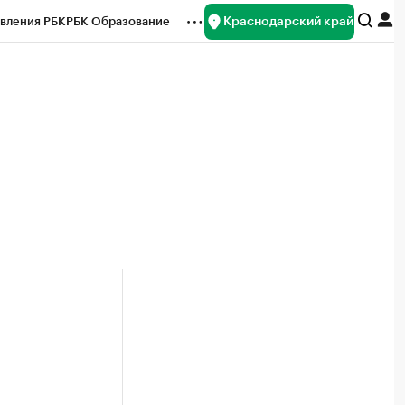
Краснодарский край
вления РБК
РБК Образование
редитные рейтинги
Франшизы
нсы
Рынок наличной валюты