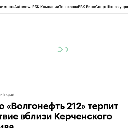
жимость
Autonews
РБК Компании
Телеканал
РБК Вино
Спорт
Школа упра
д
Стиль
Крипто
РБК Бизнес-среда
Дискуссионный клуб
Исследования
К
а контрагентов
Политика
Экономика
Бизнес
Технологии и медиа
Фина
ий край
о «Волгонефть 212» терпит
твие вблизи Керченского
ива