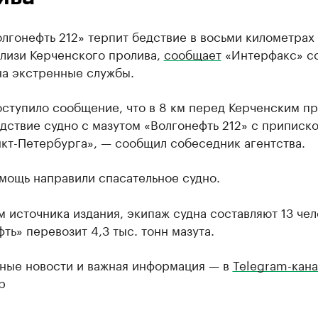
лгонефть 212» терпит бедствие в восьми километрах 
близи Керченского пролива,
сообщает
«Интерфакс» с
на экстренные службы.
оступило сообщение, что в 8 км перед Керченским п
дствие судно с мазутом «Волгонефть 212» с приписко
кт-Петербурга», — сообщил собеседник агентства.
мощь направили спасательное судно.
 источника издания, экипаж судна составляют 13 чел
ть» перевозит 4,3 тыс. тонн мазута.
ные новости и важная информация — в
Telegram-кана
р