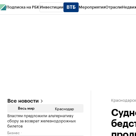
Подписка на РБК
Инвестиции
Мероприятия
Отрасли
Недви
РБК Курсы
РБК Life
Тренды
Визионеры
Национальные проекты
Горо
Газета
Спецпроекты СПб
Конференции СПб
Спецпроекты
Проверк
Краснодарск
Все новости
Краснодар
Весь мир
Судн
Властям предложили альтернативу
сбору за возврат железнодорожных
бедс
билетов
Бизнес
прол