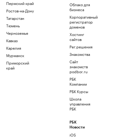
Пермский край
Облако для
бизнеса
Ростов-на-Дону
Корпоративный
Татарстан
регистратор
Тюмень
доменов
Черноземье
Хостинг
сайтов
Кавказ
Рег.решения
Карелия
Знакомства
Мурманск
Сайт
Приморский
знакомств
край
podbor.ru
РБК
Компании
РБК Курсы
Школа
управления
РБК
РБК
Новости
iOS