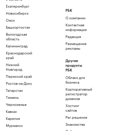
Екатеринбург
РБК
Новосибирск
О компании
Омск
Контактная
Башкортостан
информация
Вологодская
Редакция
область
Размещение
Калининград
рекламы
Краснодарский
край
Другие
Нижний
продукты
Новгород
РБК
Пермский край
Облако для
бизнеса
Ростов-на-Дону
Корпоративный
Татарстан
регистратор
Тюмень
доменов
Черноземье
Хостинг
сайтов
Кавказ
Рег.решения
Карелия
Знакомства
Мурманск
Сайт