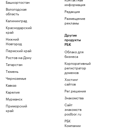
Башкортостан
информация
Вологодская
Редакция
область
Размещение
Калининград
рекламы
Краснодарский
край
Другие
Нижний
продукты
Новгород
РБК
Пермский край
Облако для
бизнеса
Ростов-на-Дону
Корпоративный
Татарстан
регистратор
Тюмень
доменов
Черноземье
Хостинг
сайтов
Кавказ
Рег.решения
Карелия
Знакомства
Мурманск
Сайт
Приморский
знакомств
край
podbor.ru
РБК
Компании