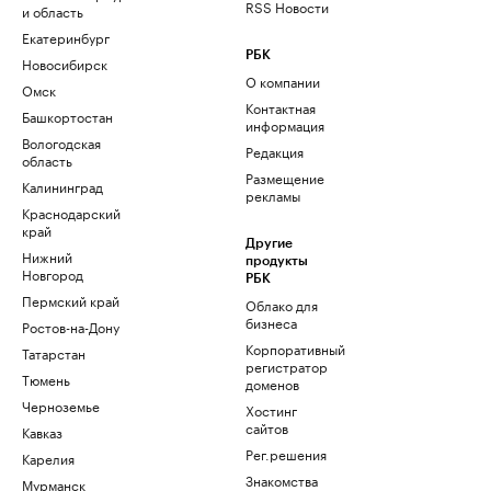
RSS Новости
и область
Екатеринбург
РБК
Новосибирск
О компании
Омск
Контактная
Башкортостан
информация
Вологодская
Редакция
область
Размещение
Калининград
рекламы
Краснодарский
край
Другие
Нижний
продукты
Новгород
РБК
Пермский край
Облако для
бизнеса
Ростов-на-Дону
Корпоративный
Татарстан
регистратор
Тюмень
доменов
Черноземье
Хостинг
сайтов
Кавказ
Рег.решения
Карелия
Знакомства
Мурманск