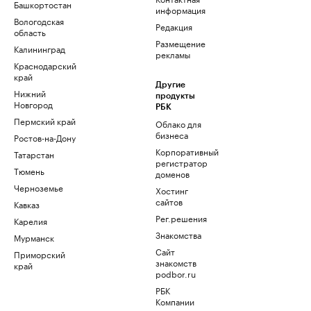
Башкортостан
информация
Вологодская
Редакция
область
Размещение
Калининград
рекламы
Краснодарский
край
Другие
Нижний
продукты
Новгород
РБК
Пермский край
Облако для
бизнеса
Ростов-на-Дону
Корпоративный
Татарстан
регистратор
Тюмень
доменов
Черноземье
Хостинг
сайтов
Кавказ
Рег.решения
Карелия
Знакомства
Мурманск
Сайт
Приморский
знакомств
край
podbor.ru
РБК
Компании