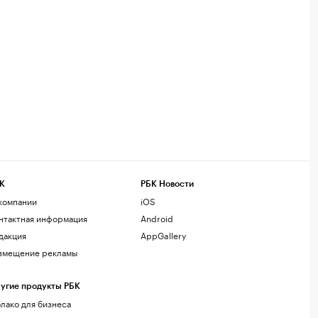
К
РБК Новости
компании
iOS
нтактная информация
Android
дакция
AppGallery
змещение рекламы
угие продукты РБК
лако для бизнеса