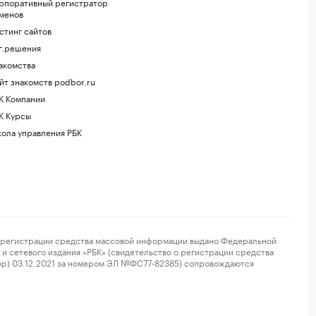
рпоративный регистратор
менов
стинг сайтов
г.решения
акомства
йт знакомств podbor.ru
К Компании
К Курсы
ола управления РБК
регистрации средства массовой информации выдано Федеральной
и сетевого издания «РБК» (свидетельство о регистрации средства
ор) 03.12.2021 за номером ЭЛ №ФС77-82385) сопровождаются