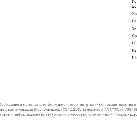
Ко
до
Хо
Ре
Зн
Са
РБ
РБ
Шк
ения и материалы информационного агентства «РБК» (свидетельство о 
овых коммуникаций (Роскомнадзор) 09.12.2015 за номером ИА №ФС77-63848) 
 связи, информационных технологий и массовых коммуникаций (Роскомнадз