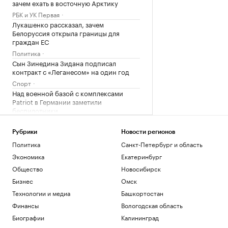
зачем ехать в восточную Арктику
РБК и УК Первая
Лукашенко рассказал, зачем
Белоруссия открыла границы для
граждан ЕС
Политика
Сын Зинедина Зидана подписал
контракт с «Леганесом» на один год
Спорт
Над военной базой с комплексами
Patriot в Германии заметили
беспилотники
Политика
Минфин США сообщил о «взятом за
Рубрики
Новости регионов
горло» Иране после «Экономической
Политика
Санкт-Петербург и область
ярости»
Экономика
Екатеринбург
Политика
Общество
Новосибирск
Загрузить еще
Бизнес
Омск
Технологии и медиа
Башкортостан
Финансы
Вологодская область
Биографии
Калининград