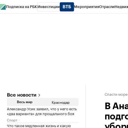
Подписка на РБК
Инвестиции
Мероприятия
Отрасли
Недви
РБК Курсы
РБК Life
Тренды
Визионеры
Национальные проекты
Горо
Газета
Спецпроекты СПб
Конференции СПб
Спецпроекты
Проверк
Спасти море
Все новости
Краснодар
Весь мир
В Ан
Александр Усик заявил, что у него есть
«два варианта» для прощального боя
подг
Спорт
Что такое медленная жизнь и какую
убор