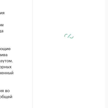
ния
ом
да
еющие
лива
зутом.
сорных
зненный
ия во
 общей