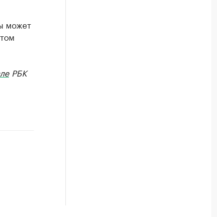
ы может
 том
ле
РБК