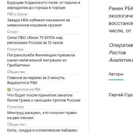
Будущее Ходынского поля: от пашни и
Ранее РБ
аэродрома до города в городе
РБК и Stone
экологиче
Звезда НБА избежал наказания за
восстанов
незаконное ношение оружия
числе, от
Спорт
Силы ПВО сбили 75 БПЛА над
регионами России за 12 часов
Оператив
Политика
Ростов
Погранслужба Финляндии пресекла
Аналитика
канал нелегальной миграции из
Прибалтики
Общество
Авторы
Главное за неделю за 3 минуты.
Видеоитоги РБК
Подписка на РБК
Сергей Сур
Что будет после принятия сенатом
билля Грэма о санкциях против России
Политика
Минтруд раскрыл, кто получит право
на две пенсии
Общество
Киты, тундра и космические пейзажи: