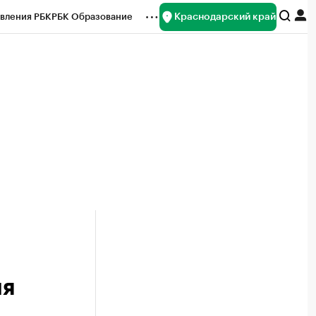
Краснодарский край
вления РБК
РБК Образование
редитные рейтинги
Франшизы
нсы
Рынок наличной валюты
ля