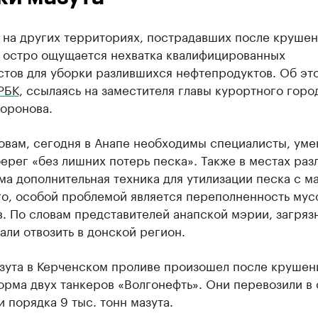
 на других территориях, пострадавших после круше
, остро ощущается нехватка квалифицированных
стов для уборки разлившихся нефтепродуктов. Об эт
РБК
, ссылаясь на заместителя главы курортного горо
Воронова.
ловам, сегодня в Анапе необходимы специалисты, ум
ерег «без лишних потерь песка». Также в местах раз
а дополнительная техника для утилизации песка с ма
го, особой проблемой является переполненность му
. По словам представителей анапской мэрии, загря
али отвозить в донской регион.
азута в Керченском проливе произошел после крушен
орма двух танкеров «Волгонефть». Они перевозили в
 порядка 9 тыс. тонн мазута.