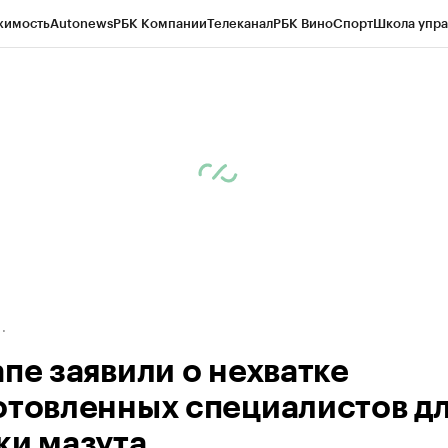
жимость
Autonews
РБК Компании
Телеканал
РБК Вино
Спорт
Школа упра
д
Стиль
Крипто
РБК Бизнес-среда
Дискуссионный клуб
Исследования
К
а контрагентов
Политика
Экономика
Бизнес
Технологии и медиа
Фина
апе заявили о нехватке
отовленных специалистов д
ки мазута