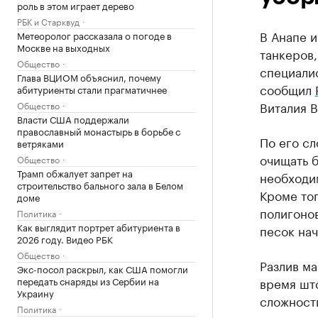
роль в этом играет дерево
РБК и Старквуд
В Анапе и
Метеоролог рассказала о погоде в
Москве на выходных
танкеров
Общество
специали
Глава ВЦИОМ объяснил, почему
сообщил
абитуриенты стали прагматичнее
Виталия 
Общество
Власти США поддержали
православный монастырь в борьбе с
По его с
ветряками
очищать б
Общество
Трамп обжалует запрет на
необходим
строительство бального зала в Белом
Кроме то
доме
полигонов
Политика
Как выглядит портрет абитуриента в
песок нач
2026 году. Видео РБК
Общество
Разлив м
Экс-посол раскрыл, как США помогли
передать снаряды из Сербии на
время шт
Украину
сложности
Политика