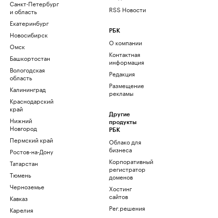
Санкт-Петербург
RSS Новости
и область
Екатеринбург
РБК
Новосибирск
О компании
Омск
Контактная
Башкортостан
информация
Вологодская
Редакция
область
Размещение
Калининград
рекламы
Краснодарский
край
Другие
Нижний
продукты
Новгород
РБК
Пермский край
Облако для
бизнеса
Ростов-на-Дону
Корпоративный
Татарстан
регистратор
Тюмень
доменов
Черноземье
Хостинг
сайтов
Кавказ
Рег.решения
Карелия