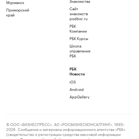
Знакомства
Мурманск
Сайт
Приморский
знакомств
край
podbor.ru
РБК
Компании
РБК Курсы
Школа
управления
РБК
РБК
Новости
iOS
Android
AppGallery
© ООО «БИЗНЕСПРЕСС», АО «РОСБИЗНЕСКОНСАЛТИНГ», 1995–
2026. Сообщения и материалы информационного агентства «РБК»
(свидетельство о регистрации средства массовой информации
выдано Федеральной службой по надзору в сфере связи,