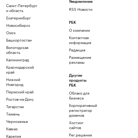
Уведомления
Санкт-Петербург
RSS Новости
и область
Екатеринбург
РБК
Новосибирск
О компании
Омск
Контактная
Башкортостан
информация
Вологодская
Редакция
область
Размещение
Калининград
рекламы
Краснодарский
край
Другие
Нижний
продукты
Новгород
РБК
Пермский край
Облако для
бизнеса
Ростов-на-Дону
Корпоративный
Татарстан
регистратор
Тюмень
доменов
Черноземье
Хостинг
сайтов
Кавказ
Рег.решения
Карелия